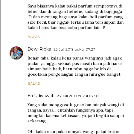
Saya biasanya kalau pakai parfum semprotnya di
leher dan di tangan hehehe, kadang di baju juga
:D dan memang bagusnya kalau beli parfum yang
size kecil, biar nggak terlalu lama tersimpan dan
kalau habis kan bisa coba parfum lain :P
BALAS
Dewi Rieka
23 Juli 2019 pukul 07.27
Benar mba, kalau kena panas wanginya jadi agak
pudar ya, ngga sekuat pas masih baru jadi harus
simpan baik-baik, baru tahu ngga boleh di
gosokkan pergelangan tangan hihi gue banget
BALAS
Eri Udiyawati
23 Juli 2019 pukul 07.50
Yang suka menggosok-gosokan minyak wangi di
tangan, sayaa... entahlah fungsinya apa, tapi
mungkin karena kebiasaan, ya, jadi begitu sampai
sekarang.
Oh, kalau mau pakai minyak wangi pakai lotion