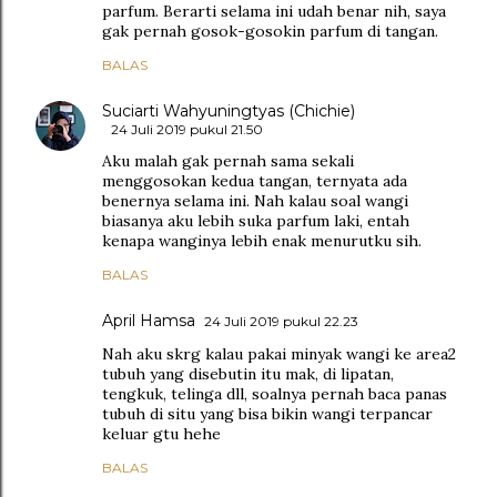
parfum. Berarti selama ini udah benar nih, saya
gak pernah gosok-gosokin parfum di tangan.
BALAS
Suciarti Wahyuningtyas (Chichie)
24 Juli 2019 pukul 21.50
Aku malah gak pernah sama sekali
menggosokan kedua tangan, ternyata ada
benernya selama ini. Nah kalau soal wangi
biasanya aku lebih suka parfum laki, entah
kenapa wanginya lebih enak menurutku sih.
BALAS
April Hamsa
24 Juli 2019 pukul 22.23
Nah aku skrg kalau pakai minyak wangi ke area2
tubuh yang disebutin itu mak, di lipatan,
tengkuk, telinga dll, soalnya pernah baca panas
tubuh di situ yang bisa bikin wangi terpancar
keluar gtu hehe
BALAS