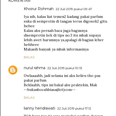
KOMENTAR
Khoirur Rohmah
22 Juli 2019 pukul 09.47
Iya nih, kalau liat temen2 kadang pakai parfum
suka di semprotin di tangan terus digosok2 gitu.
hehee
Kalau aku pernah baca juga bagusnya
disemprotin kek di tips no.3 itu mbak supaya
lebih awet harumnya ya,apalagi di bagian leher
hehheee
Makasih banyak ya mbak informasinya
BALAS
nurul rahma
22 Juli 2019 pukul 10.13
Owlaaaahh, jadi selama ini aku keliru tho pas
pakai parfum
Beklaahh, tips ini bakal aku praktekin, Mak
--bukanbocahbiasa(dot)com--
BALAS
lianny hendrawati
22 Juli 2019 pukul 17.12
Wah baru tau ini cara memakai parfum dengan