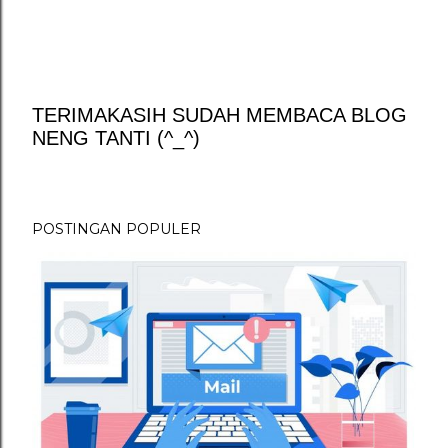
TERIMAKASIH SUDAH MEMBACA BLOG
NENG TANTI (^_^)
P
o
s
t
POSTINGAN POPULER
i
n
g
K
o
m
e
n
t
a