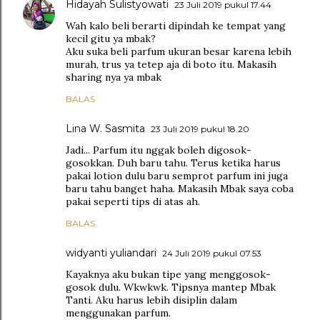
Hidayah Sulistyowati
23 Juli 2019 pukul 17.44
Wah kalo beli berarti dipindah ke tempat yang
kecil gitu ya mbak?
Aku suka beli parfum ukuran besar karena lebih
murah, trus ya tetep aja di boto itu. Makasih
sharing nya ya mbak
BALAS
Lina W. Sasmita
23 Juli 2019 pukul 18.20
Jadi... Parfum itu nggak boleh digosok-
gosokkan. Duh baru tahu. Terus ketika harus
pakai lotion dulu baru semprot parfum ini juga
baru tahu banget haha. Makasih Mbak saya coba
pakai seperti tips di atas ah.
BALAS
widyanti yuliandari
24 Juli 2019 pukul 07.53
Kayaknya aku bukan tipe yang menggosok-
gosok dulu. Wkwkwk. Tipsnya mantep Mbak
Tanti. Aku harus lebih disiplin dalam
menggunakan parfum.