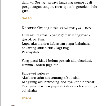
dulu, ya. Seringnya saya langsung semprot di
pergelangan tangan, terus gosok-gosokan dulu
gitu..
BALAS
Rosanna Simanjuntak
23 Juli 2019 pukul 16.15
Dulu aku termasuk yang gemar menggosok-
gosok parfum.
Lupa, aku meniru kebiasaan siapa, bahahaha
Sekarang sudah tidak lagi kog
Percayalah!
Yang pasti kiat 1 belum pernah aku eksekusi.
Hmmm... boleh juga nih
Baidewei, subway.
Aku baru tahu nih tentang afrodisiak.
Langsung aku brwosing, soalnya kepo beraaat!
Ternyata, masih sepupu sekali sama feromon ya,
bahahaha
BALAS