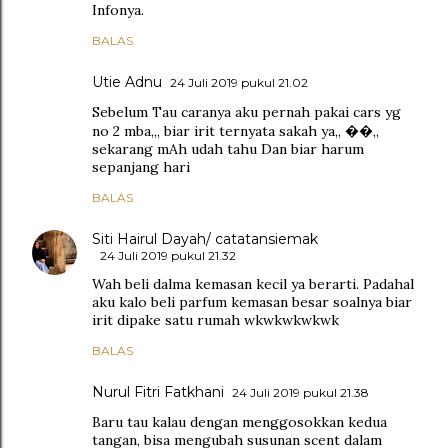
Infonya.
BALAS
Utie Adnu
24 Juli 2019 pukul 21.02
Sebelum Tau caranya aku pernah pakai cars yg
no 2 mba,,, biar irit ternyata sakah ya,, ��,,
sekarang mAh udah tahu Dan biar harum
sepanjang hari
BALAS
Siti Hairul Dayah/ catatansiemak
24 Juli 2019 pukul 21.32
Wah beli dalma kemasan kecil ya berarti. Padahal
aku kalo beli parfum kemasan besar soalnya biar
irit dipake satu rumah wkwkwkwkwk
BALAS
Nurul Fitri Fatkhani
24 Juli 2019 pukul 21.38
Baru tau kalau dengan menggosokkan kedua
tangan, bisa mengubah susunan scent dalam