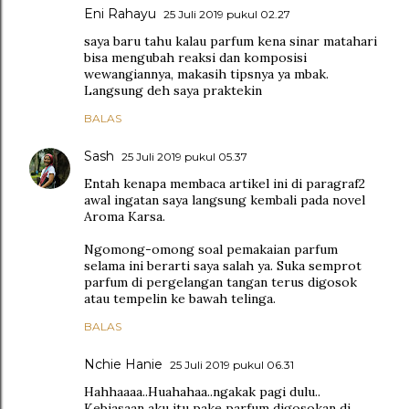
Eni Rahayu
25 Juli 2019 pukul 02.27
saya baru tahu kalau parfum kena sinar matahari
bisa mengubah reaksi dan komposisi
wewangiannya, makasih tipsnya ya mbak.
Langsung deh saya praktekin
BALAS
Sash
25 Juli 2019 pukul 05.37
Entah kenapa membaca artikel ini di paragraf2
awal ingatan saya langsung kembali pada novel
Aroma Karsa.
Ngomong-omong soal pemakaian parfum
selama ini berarti saya salah ya. Suka semprot
parfum di pergelangan tangan terus digosok
atau tempelin ke bawah telinga.
BALAS
Nchie Hanie
25 Juli 2019 pukul 06.31
Hahhaaaa..Huahahaa..ngakak pagi dulu..
Kebiasaan aku itu pake parfum digosokan di