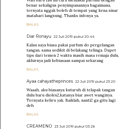
benar sekaligus penyimpanannya bagaimana,
ternyata nggak boleh di tempat yang kena sinar
matahari langsung. Thanks infonya ya.
BALAS
Diar Ronayu
22 Juli 2019 pukul 20.44
Kalau saya biasa pakai parfum do pergelangan
tangan, sama sedikit di belakang telinga. Dapet
tips dari temen 2 waktu masih masa remaja dulu,
akhirnya jadi kebiasaan sampai sekarang
BALAS
Ayaa cahayatheprinces
22 Juli 2019 pukul 23.20
Waaah, aku biasanya kutaruh di telapak tangan
dulu baru dioles2,katanya biar awet wanginya.
Ternyata keliru yak. Baiklah, nanti2 ga gitu lagi
deh
BALAS
CREAMENO
23 Juli 2019 pukul 03.26