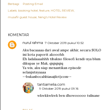
Berbagi
Posting Email
Labels:
booking hotel
feature
HOTEL REVIEW
musafir guest house
Neng's Hotel Review
KOMENTAR
nurul rahma
7 Oktober 2019 pukul 10.52
Aku bacaaaaa dari awal ampe akhir, secara SOLO
ini kota paporit akooohh
Eh ladalaaaahhh tibakno filosofi kendi-nya blum
dikupas ye Mak, qiqiqiqiq
Ya wis, aku siap menantikan episode
selanjutnyaaaa
--bukanbocahbiasa(dot)com--
tantiamelia.com
9 Oktober 2019 pukul 09.16
wkwkkwkwk ben dhowooooo tulisane
BALAS