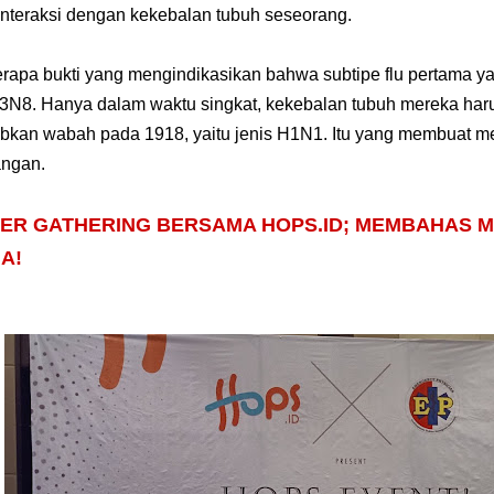
interaksi dengan kekebalan tubuh seseorang.
rapa bukti yang mengindikasikan bahwa subtipe flu pertama 
3N8. Hanya dalam waktu singkat, kekebalan tubuh mereka haru
kan wabah pada 1918, yaitu jenis H1N1. Itu yang membuat me
ngan.
ER GATHERING BERSAMA HOPS.ID; MEMBAHAS MA
A!