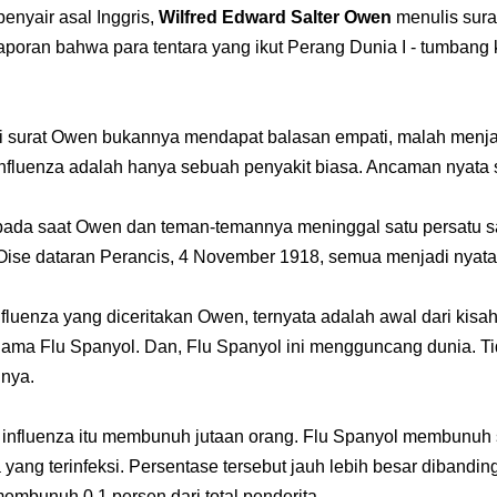
enyair asal Inggris,
Wilfred Edward Salter Owen
menulis surat
poran bahwa para tentara yang ikut Perang Dunia I - tumbang 
si surat Owen bukannya mendapat balasan empati, malah menja
 influenza adalah hanya sebuah penyakit biasa. Ancaman nyata s
ada saat Owen dan teman-temannya meninggal satu persatu s
ise dataran Perancis, 4 November 1918, semua menjadi nyata
fluenza yang diceritakan Owen, ternyata adalah awal dari kisa
ama Flu Spanyol. Dan,
Flu Spanyol ini mengguncang dunia. Ti
nnya.
influenza itu membunuh jutaan orang. Flu Spanyol membunuh 
 yang terinfeksi. Persentase tersebut jauh lebih besar dibandi
mbunuh 0,1 persen dari total penderita.