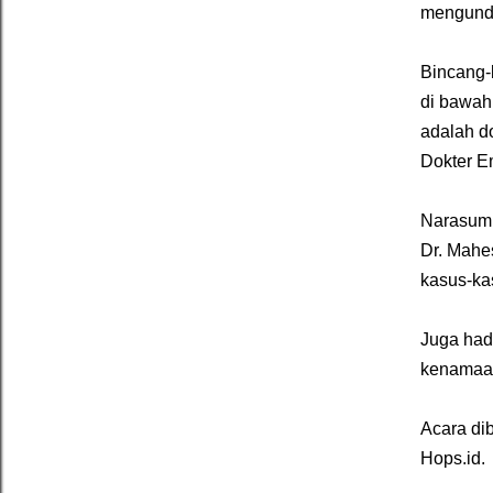
mengunda
Bincang-
di bawa
adalah do
Dokter E
Narasumb
Dr. Mahe
kasus-kas
Juga hadi
kenamaan
Acara di
Hops.id.