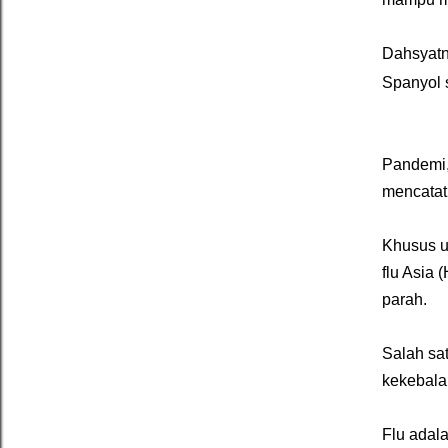
Dahsyatn
Spanyol 
Pandemi, 
mencatat
Khusus un
flu Asia 
parah.
Salah sa
kekebalan
Flu adala