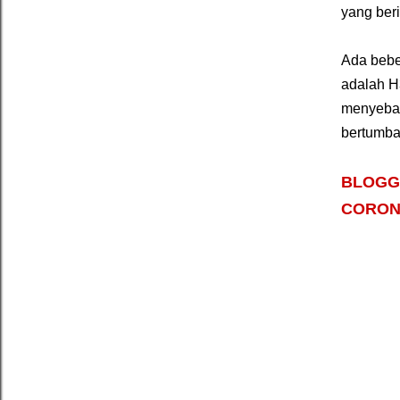
yang ber
Ada bebe
adalah H
menyebab
bertumba
BLOGG
CORON