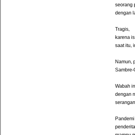
seorang p
dengan la
Tragis,
karena i
saat itu,
Namun, p
Sambre-O
Wabah in
dengan n
seranga
Pandemi 
penderita
mampu me