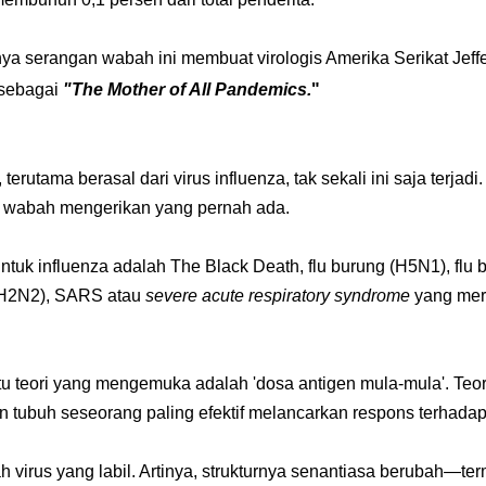
ya serangan wabah ini membuat virologis Amerika Serikat Jef
sebagai
"The Mother of All Pandemics.
"
terutama berasal dari virus influenza, tak sekali ini saja terja
 wabah mengerikan yang pernah ada.
tuk influenza adalah The Black Death, flu burung (H5N1), flu 
(H2N2),
SARS atau
severe acute respiratory syndrome
yang mer
tu teori yang mengemuka adalah 'dosa antigen mula-mula'. Teor
 tubuh seseorang paling efektif melancarkan respons terhadap 
h virus yang labil. Artinya, strukturnya senantiasa berubah—t