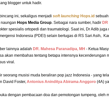
ng blogger untuk hadir.
bincang ini, sekaligus menjadi
soft launching
Hops.id
sebuah 
h naungan
Hops Media Group
. Sebagai nara sumber, hadir
DR 
kter spesialis ortopedi dan traumatologi.
Saat ini, Dr Adib juga
mergensi Indonesia (PDEI) selain bertugas di RS Sari Asih, K
er lainnya adalah
DR. Mahesa Paranadipa, MH
- Ketua Masy
sa akan membahas tentang betapa intensnya kecenderungan 
us viral.
r seorang musisi muda beraliran pop jazz Indonesia - yang tela
 David Foster,
Antonius Aninditya Abirama Anggoro
(4A) y
buka dengan pembacaan doa dan pemotongan tumpeng, oleh 