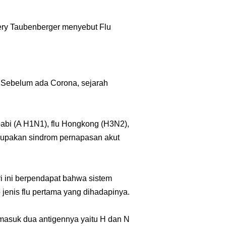
fery Taubenberger menyebut Flu
di. Sebelum ada Corona, sejarah
babi (A H1N1), flu Hongkong (H3N2),
upakan sindrom pernapasan akut
i ini berpendapat bahwa sistem
jenis flu pertama yang dihadapinya.
ermasuk dua antigennya yaitu H dan N