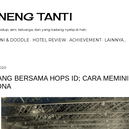
Langsung ke konten utama
NENG TANTI
dup, seni, keluarga, dan yang kadang nyelip di hati.
NI & DOODLE
HOTEL REVIEW
ACHIEVEMENT
LAINNYA…
2020
ANG BERSAMA HOPS ID; CARA MEMINI
ONA