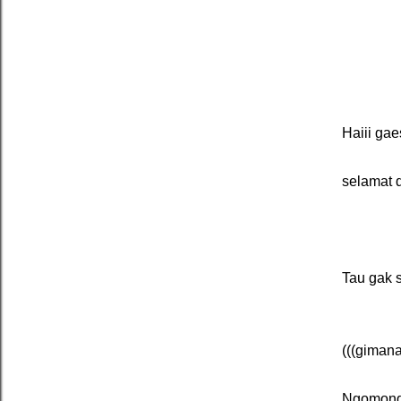
Haiii gae
selamat 
Tau gak 
(((gimana
Ngomong