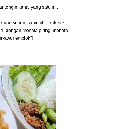
antengin kanal yang satu ini.
nan sendiri, wuidiiih... kok kek
ri" dengan menata piring, menata
wur-awur emplok"!