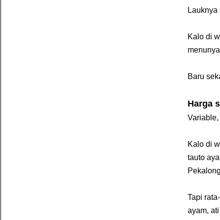
Lauknya 
Kalo di 
menunya.
Baru sek
Harga s
Variable
Kalo di 
tauto ay
Pekalong
Tapi rat
ayam, at