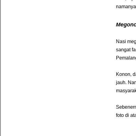
namanya 
Megono 
Nasi meg
sangat f
Pemalan
Konon, d
jauh. Na
masyarak
Sebenerny
foto di 