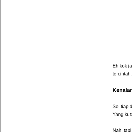
Eh kok j
tercintah.
Kenala
So, tiap 
Yang kut
Nah, tap