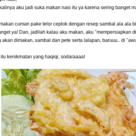
kalinya aku jadi suka makan nasi itu ya karena sering banget m
makan cuman pake telor ceplok dengan resep sambal ala ala biki
anget ya! Dan, jadilah kalau aku makan, aku "mempersiapkan di
 akan dimakan, sambal dan pete serta lalapan, baruuu.. di "a
itu kenikmatan yang haqiqi, sodaraaaa!