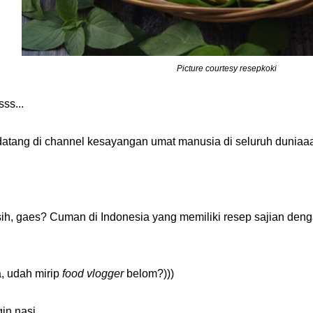
Picture courtesy resepkoki
sss...
datang di channel kesayangan umat manusia di seluruh duniaaa
sih, gaes? Cuman di Indonesia yang memiliki resep sajian de
, udah mirip
food vlogger
belom?)))
in nasi,