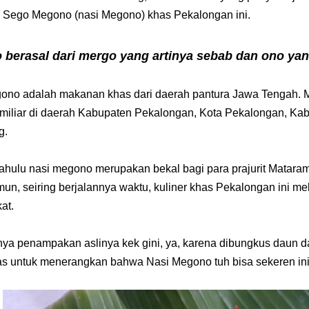
Sego Megono (nasi Megono) khas Pekalongan ini.
berasal dari mergo yang artinya sebab dan ono yang
ono adalah makanan khas dari daerah pantura Jawa Tengah. M
amiliar di daerah Kabupaten Pekalongan, Kota Pekalongan, K
g.
ahulu nasi megono merupakan bekal bagi para prajurit Matara
mun, seiring berjalannya waktu, kuliner khas Pekalongan ini m
at.
a penampakan aslinya kek gini, ya, karena dibungkus daun dan
atas untuk menerangkan bahwa Nasi Megono tuh bisa sekeren ini