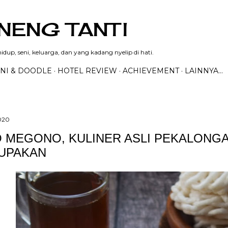
Langsung ke konten utama
NENG TANTI
dup, seni, keluarga, dan yang kadang nyelip di hati.
NI & DOODLE
HOTEL REVIEW
ACHIEVEMENT
LAINNYA…
2020
 MEGONO, KULINER ASLI PEKALONGA
UPAKAN