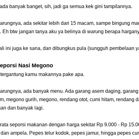
ada banyak banget, sih, jadi ga semua kek gini tampilannya.
warungnya, ada sekitar lebih dari 15 macam, sampe bingung 
 Eh btw jangan tanya aku ya belinya di warung berapa hargany
ali ini juga ke sana, dan dibungkus pula (sungguh pembelaan 
eporsi Nasi Megono
, tergantung kamu makannya pake apa.
warungnya, ada banyak menu. Ada garang asem daging, garang
am, megono gurih, megono, rendang otot, cumi hitam, rendang 
an dan banyak lagi.
a-rata seporsi makanan
dengan harga sekitar Rp 9.000 - Rp 15.
i dan ampela. P
epes telur kodok, pepes jamur, hingga pepes c