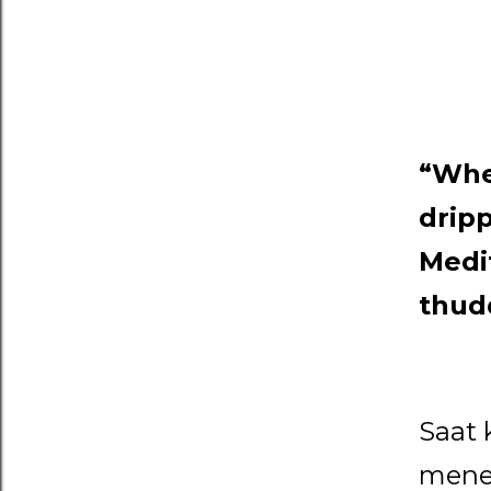
“When
dripp
Medi
thudd
Saat 
menet