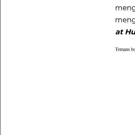
meng
meng
at Hu
Temans bol