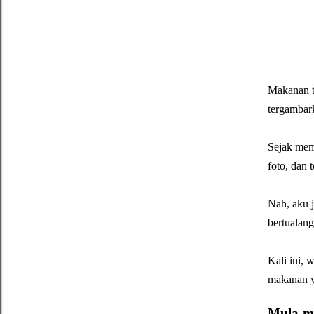
Makanan ti
tergambar
Sejak memu
foto, dan 
Nah, aku 
bertualang
Kali ini, 
makanan ya
Mula-mu