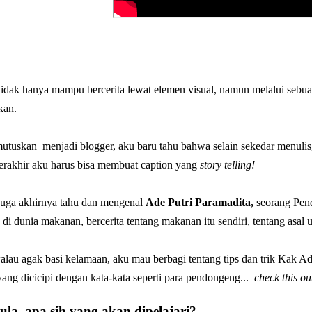
dak hanya mampu bercerita lewat elemen visual, namun melalui sebuah t
kan.
tuskan menjadi blogger, aku baru tahu bahwa selain sekedar menulis, 
terakhir aku harus bisa membuat caption yang
story telling!
juga akhirnya tahu dan mengenal
Ade Putri Paramadita,
seorang
Pen
 di dunia makanan, bercerita tentang makanan itu sendiri, tentang asal us
walau agak basi kelamaan, aku mau berbagi tentang tips dan trik Kak A
ng dicicipi dengan kata-kata seperti para pendongeng...
check this ou
la, apa sih yang akan dipelajari?