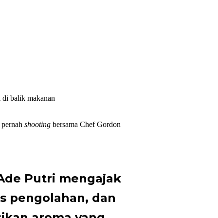
i di balik makanan
n pernah
shooting
bersama Chef Gordon
 Ade Putri mengajak
s pengolahan, dan
ikan aroma yang