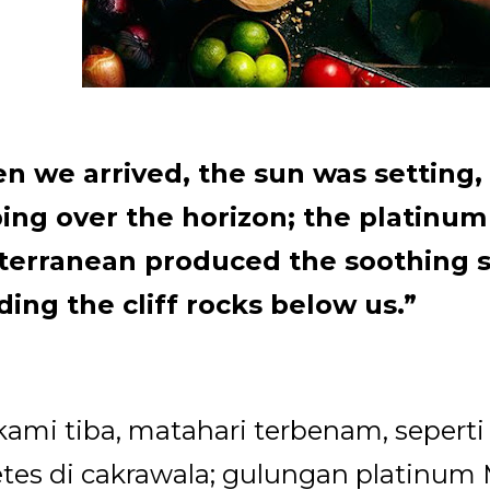
 we arrived, the sun was setting,
ing over the horizon; the platinum 
terranean produced the soothing 
ing the cliff rocks below us.”
kami tiba, matahari terbenam, sepert
es di cakrawala; gulungan platinum 