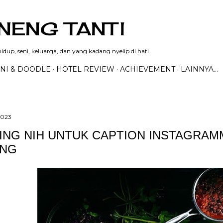
Langsung ke konten utama
NENG TANTI
dup, seni, keluarga, dan yang kadang nyelip di hati.
NI & DOODLE
HOTEL REVIEW
ACHIEVEMENT
LAINNYA…
2023
ING NIH UNTUK CAPTION INSTAGRAM
ING