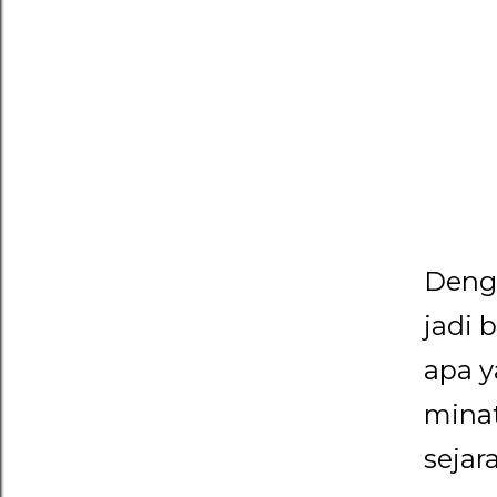
Denga
jadi 
apa y
minat
sejar