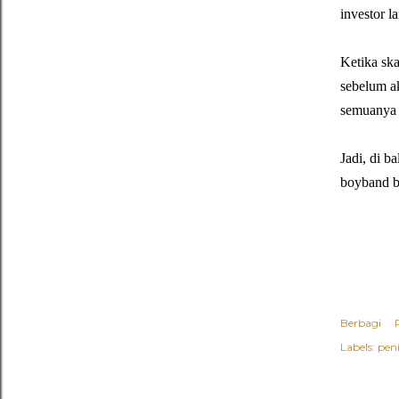
investor l
Ketika ska
sebelum ak
semuanya 
Jadi, di b
boyband be
Berbagi
Labels:
pen