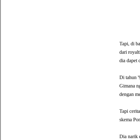
Tapi, di b
dari royal
dia dapet 
Di tahun 
Gimana ngg
dengan mer
Tapi cerit
skema Pon
Dia narik 