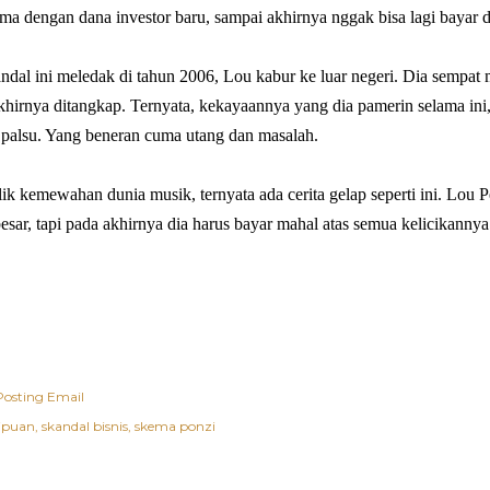
ama dengan dana investor baru, sampai akhirnya nggak bisa lagi bayar
ndal ini meledak di tahun 2006, Lou kabur ke luar negeri. Dia sempat
hirnya ditangkap. Ternyata, kekayaannya yang dia pamerin selama ini,
palsu. Yang beneran cuma utang dan masalah.
alik kemewahan dunia musik, ternyata ada cerita gelap seperti ini. Lo
sar, tapi pada akhirnya dia harus bayar mahal atas semua kelicikannya
Posting Email
ipuan
skandal bisnis
skema ponzi