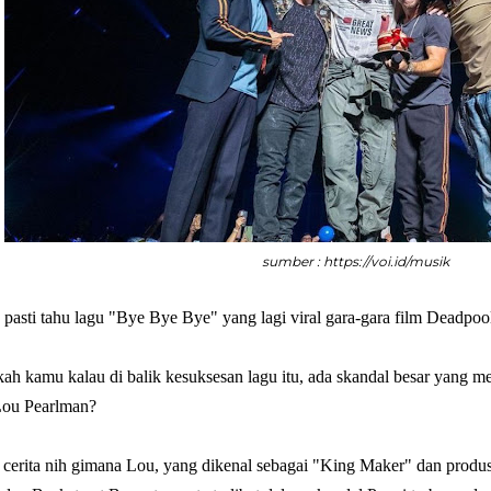
sumber : https://voi.id/musik
pasti tahu lagu "Bye Bye Bye" yang lagi viral gara-gara film Deadpo
ah kamu kalau di balik kesuksesan lagu itu, ada skandal besar yang me
Lou Pearlman?
cerita nih gimana Lou, yang dikenal sebagai "King Maker" dan produse