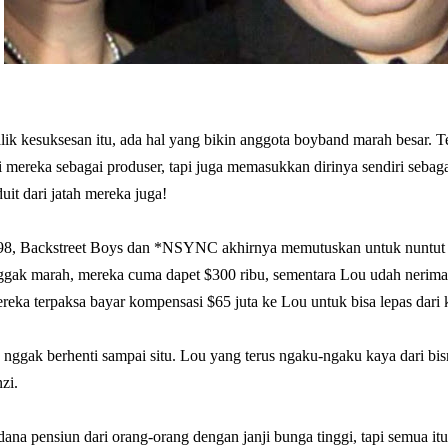
alik kesuksesan itu, ada hal yang bikin anggota boyband marah besar.
ti mereka sebagai produser, tapi juga memasukkan dirinya sendiri seba
duit dari jatah mereka juga!
'98, Backstreet Boys dan *NSYNC akhirnya memutuskan untuk nuntut L
ak marah, mereka cuma dapet $300 ribu, sementara Lou udah nerima le
eka terpaksa bayar kompensasi $65 juta ke Lou untuk bisa lepas dari 
a nggak berhenti sampai situ. Lou yang terus ngaku-ngaku kaya dari bi
zi.
dana pensiun dari orang-orang dengan janji bunga tinggi, tapi semua i