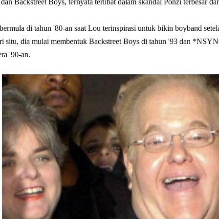
 Backstreet Boys, ternyata terlibat dalam skandal Ponzi terbesar dan
bermula di tahun '80-an saat Lou terinspirasi untuk bikin boyband se
ri situ, dia mulai membentuk Backstreet Boys di tahun '93 dan *NSYN
era '90-an.