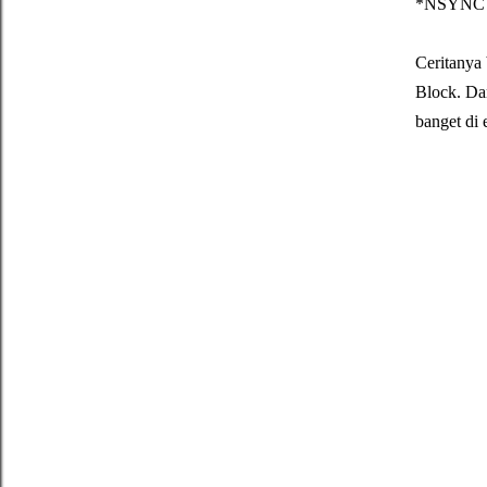
*NSYNC dan
Ceritanya 
Block. Da
banget di 