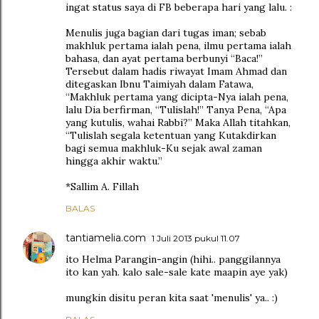
ingat status saya di FB beberapa hari yang lalu. :
Menulis juga bagian dari tugas iman; sebab
makhluk pertama ialah pena, ilmu pertama ialah
bahasa, dan ayat pertama berbunyi “Baca!”
Tersebut dalam hadis riwayat Imam Ahmad dan
ditegaskan Ibnu Taimiyah dalam Fatawa,
“Makhluk pertama yang dicipta-Nya ialah pena,
lalu Dia berfirman, “Tulislah!” Tanya Pena, “Apa
yang kutulis, wahai Rabbi?” Maka Allah titahkan,
“Tulislah segala ketentuan yang Kutakdirkan
bagi semua makhluk-Ku sejak awal zaman
hingga akhir waktu.”
*Sallim A. Fillah
BALAS
tantiamelia.com
1 Juli 2013 pukul 11.07
ito Helma Parangin-angin (hihi.. panggilannya
ito kan yah. kalo sale-sale kate maapin aye yak)
mungkin disitu peran kita saat 'menulis' ya.. :)