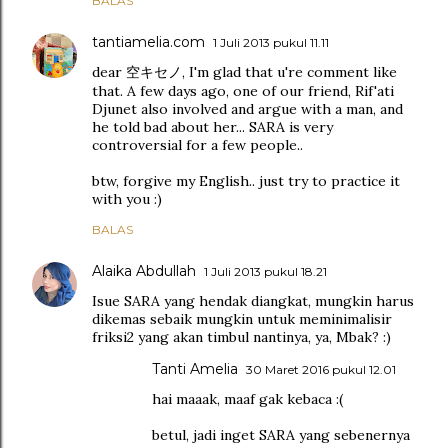
BALAS
tantiamelia.com
1 Juli 2013 pukul 11.11
dear 空キセノ, I'm glad that u're comment like
that. A few days ago, one of our friend, Rif'ati
Djunet also involved and argue with a man, and
he told bad about her... SARA is very
controversial for a few people..
btw, forgive my English.. just try to practice it
with you :)
BALAS
Alaika Abdullah
1 Juli 2013 pukul 18.21
Isue SARA yang hendak diangkat, mungkin harus
dikemas sebaik mungkin untuk meminimalisir
friksi2 yang akan timbul nantinya, ya, Mbak? :)
Tanti Amelia
30 Maret 2016 pukul 12.01
hai maaak, maaf gak kebaca :(
betul, jadi inget SARA yang sebenernya