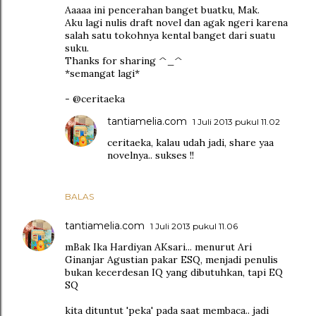
Aaaaa ini pencerahan banget buatku, Mak.
Aku lagi nulis draft novel dan agak ngeri karena
salah satu tokohnya kental banget dari suatu
suku.
Thanks for sharing ^_^
*semangat lagi*
- @ceritaeka
tantiamelia.com
1 Juli 2013 pukul 11.02
ceritaeka, kalau udah jadi, share yaa
novelnya.. sukses !!
BALAS
tantiamelia.com
1 Juli 2013 pukul 11.06
mBak Ika Hardiyan AKsari... menurut Ari
Ginanjar Agustian pakar ESQ, menjadi penulis
bukan kecerdesan IQ yang dibutuhkan, tapi EQ
SQ
kita dituntut 'peka' pada saat membaca.. jadi