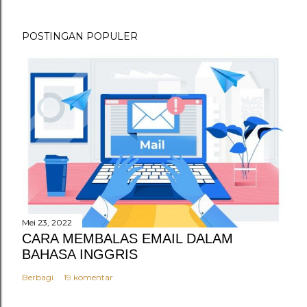
s
t
POSTINGAN POPULER
i
n
g
K
o
m
e
n
t
a
r
Mei 23, 2022
CARA MEMBALAS EMAIL DALAM
BAHASA INGGRIS
Berbagi
19 komentar