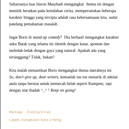
Seharusnya mas Imron Masyhadi mengangkat
thema ini dengan
menitik beratkan pada keindahan cerita, mempersatukan beberapa
karakter hingga yang tercipta adalah rasa kebersamaaan kita, sudut
pandang pemahaman masalah..
Ingat Boris di
stand-up comedy
?
Dia berhasil mengangkat karakter
suku Batak yang selama ini identik dengan kasar, spontan dan
meledak-ledak dengan gaya yang natural. Apakah ada yang
tersinggung? Tidak, bukan?
Kita malah menantikan Boris mengangkat thema daerahnya ini.
So
,
don’t give up, dear writers
, kemaslah isu-isu menarik di sekitar
anda tanpa berniat untuk memecah belah seperti Kumpeni, tapi
dengan niat ibadah
^_^
!
Keep on going!
Berbagi
Posting Email
Labels:
Rangkaian Kata si Neng