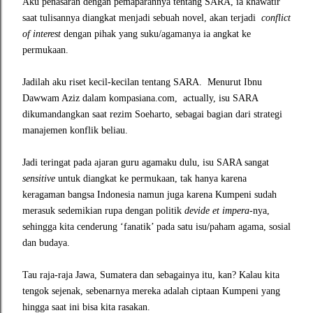
Aku penasaran dengan pemaparannya tentang SARA, ia khawatir
saat tulisannya diangkat menjadi sebuah novel, akan terjadi
conflict
of interest
dengan pihak yang suku/agamanya ia angkat ke
permukaan.
Jadilah aku riset kecil-kecilan tentang SARA.
Menurut Ibnu
Dawwam Aziz dalam kompasiana.com,
actually, isu SARA
dikumandangkan saat rezim Soeharto, sebagai bagian dari strategi
manajemen konflik beliau.
Jadi teringat pada ajaran guru agamaku dulu, isu SARA sangat
sensitive
untuk diangkat ke permukaan, tak hanya karena
keragaman bangsa Indonesia namun juga karena Kumpeni sudah
merasuk sedemikian rupa dengan politik
devide et impera
-nya,
sehingga kita cenderung ‘fanatik’ pada satu isu/paham agama, sosial
dan budaya.
Tau raja-raja Jawa, Sumatera dan sebagainya itu, kan? Kalau kita
tengok sejenak, sebenarnya mereka adalah ciptaan Kumpeni yang
hingga saat ini bisa kita rasakan.