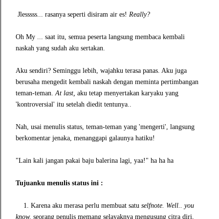
Jlesssss... rasanya seperti disiram air es!
Really?
Oh My ... saat itu, semua peserta langsung membaca kembali
naskah yang sudah aku sertakan.
Aku sendiri? Seminggu lebih, wajahku terasa panas. Aku juga
berusaha mengedit kembali naskah dengan meminta pertimbangan
teman-teman.
At last,
aku tetap menyertakan karyaku yang
'kontroversial' itu setelah diedit tentunya..
Nah, usai menulis status, teman-teman yang 'mengerti', langsung
berkomentar jenaka, menanggapi galaunya hatiku!
"Lain kali jangan pakai baju balerina lagi, yaa!" ha ha ha
Tujuanku menulis status ini :
1. Karena aku merasa perlu membuat satu
selfnote. Well.. you
know,
seorang penulis memang selayaknya mengusung citra diri,