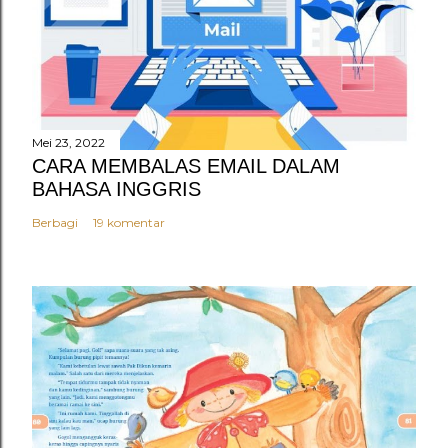
e
n
t
a
r
Mei 23, 2022
CARA MEMBALAS EMAIL DALAM
BAHASA INGGRIS
Berbagi
19 komentar