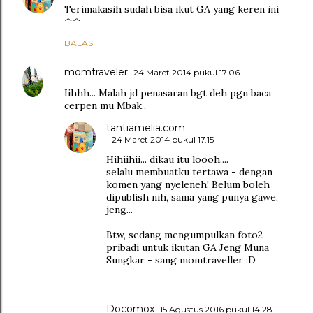
Terimakasih sudah bisa ikut GA yang keren ini
^^
BALAS
momtraveler
24 Maret 2014 pukul 17.06
Iihhh... Malah jd penasaran bgt deh pgn baca
cerpen mu Mbak..
tantiamelia.com
24 Maret 2014 pukul 17.15
Hihiihii... dikau itu loooh....
selalu membuatku tertawa - dengan
komen yang nyeleneh! Belum boleh
dipublish nih, sama yang punya gawe,
jeng...
Btw, sedang mengumpulkan foto2
pribadi untuk ikutan GA Jeng Muna
Sungkar - sang momtraveller :D
Docomox
15 Agustus 2016 pukul 14.28