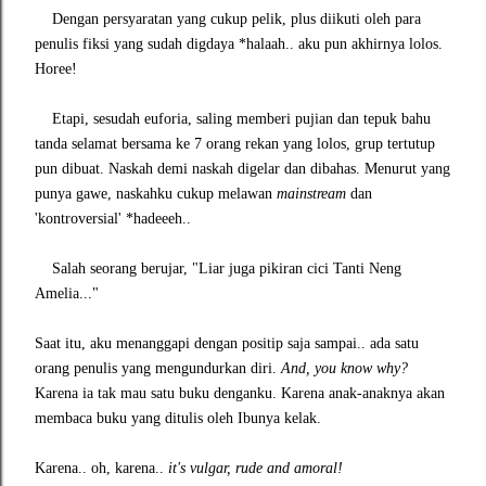
Dengan persyaratan yang cukup pelik, plus diikuti oleh para
penulis fiksi yang sudah digdaya *halaah.. aku pun akhirnya lolos.
Horee!
Etapi, sesudah euforia, saling memberi pujian dan tepuk bahu
tanda selamat bersama ke 7 orang rekan yang lolos, grup tertutup
pun dibuat. Naskah demi naskah digelar dan dibahas. Menurut yang
punya gawe, naskahku cukup melawan
mainstream
dan
'kontroversial' *hadeeeh..
Salah seorang berujar, "Liar juga pikiran cici Tanti Neng
Amelia..."
Saat itu, aku menanggapi dengan positip saja sampai.. ada satu
orang penulis yang mengundurkan diri.
And, you know why?
Karena ia tak mau satu buku denganku. Karena anak-anaknya akan
membaca buku yang ditulis oleh Ibunya kelak.
Karena.. oh, karena..
it's vulgar, rude and amoral!