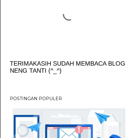
TERIMAKASIH SUDAH MEMBACA BLOG
NENG TANTI (^_^)
P
o
s
t
POSTINGAN POPULER
i
n
g
K
o
m