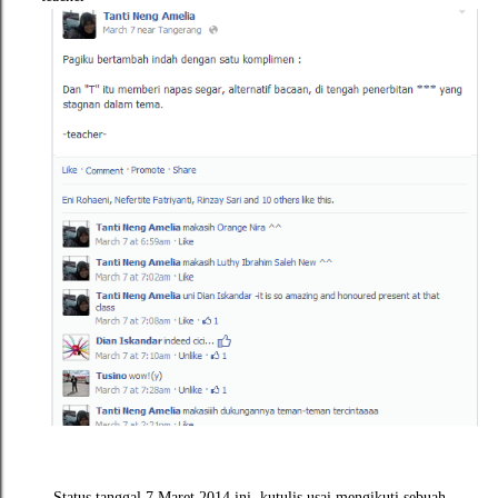
Status tanggal 7 Maret 2014 ini, kutulis usai mengikuti sebuah