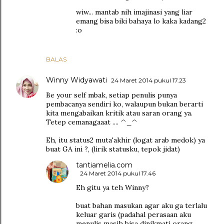
wiw... mantab nih imajinasi yang liar
emang bisa biki bahaya lo kaka kadang2
:o
BALAS
Winny Widyawati
24 Maret 2014 pukul 17.23
Be your self mbak, setiap penulis punya
pembacanya sendiri ko, walaupun bukan berarti
kita mengabaikan kritik atau saran orang ya.
Tetep cemanagaaat .... ^_^
Eh, itu status2 muta'akhir (logat arab medok) ya
buat GA ini ?, (lirik statusku, tepok jidat)
tantiamelia.com
24 Maret 2014 pukul 17.46
Eh gitu ya teh Winny?
buat bahan masukan agar aku ga terlalu
keluar garis (padahal perasaan aku
menulis masih bisa dinikmati orang