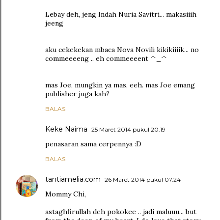
Lebay deh, jeng Indah Nuria Savitri... makasiiih
jeeng
aku cekekekan mbaca Nova Novili kikikiiiik... no
commeeeeng .. eh commeeeent ^_^
mas Joe, mungkin ya mas, eeh. mas Joe emang
publisher juga kah?
BALAS
Keke Naima
25 Maret 2014 pukul 20.19
penasaran sama cerpennya :D
BALAS
tantiamelia.com
26 Maret 2014 pukul 07.24
Mommy Chi,
astaghfirullah deh pokokee .. jadi maluuu... but