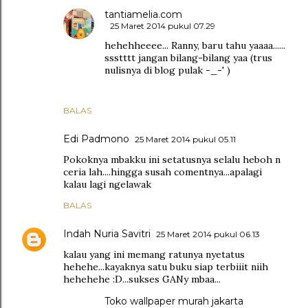
tantiamelia.com
25 Maret 2014 pukul 07.29
hehehheeee... Ranny, baru tahu yaaaa......
ssstttt jangan bilang-bilang yaa (trus
nulisnya di blog pulak -_-' )
BALAS
Edi Padmono
25 Maret 2014 pukul 05.11
Pokoknya mbakku ini setatusnya selalu heboh n
ceria lah....hingga susah comentnya...apalagi
kalau lagi ngelawak
BALAS
Indah Nuria Savitri
25 Maret 2014 pukul 06.13
kalau yang ini memang ratunya nyetatus
hehehe...kayaknya satu buku siap terbiiit niih
hehehehe :D...sukses GANy mbaa...
Toko wallpaper murah jakarta