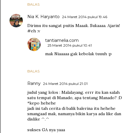
BALAS
Nia K. Haryanto
24 Maret 2014 pukul 19.46
Dirimu itu sangat puitis Maaak. Sukaaaa. Ajarin!
#eh :v
tantiamelia.com
25 Maret 2014 pukul 10.41
mak Niaaaaa gak kebolak tuuuh :p
BALAS
Ranny
24 Maret 2014 pukul 21.01
judul yang lolos : Malalayang. errr itu kan salah
satu tempat di Manado, apa tentang Manado? :D
*kepo hehehe
jadi ini tah cerita di balik balerina itu hehehe
smangaad mak, namanya bikin karya ada like dan
dislike ^.^
sukses GA nya yaaa