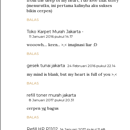
from the deep of my heart, I do love that story
(menurutku, ini pertama kalinyha aku sukses
bikin cerpen)
BALAS
Toko Karpet Murah Jakarta -
11 Januari 2016 pukul 14.17
wooowh.... keen... >,< imajinasi liar :D
BALAS
gesek tunai jakarta
24 Februari 2016 pukul 22.14
my mind is blank, but my heart is full of you >,<
BALAS
refill toner murah jakarta
8 Januari 2017 pukul 20.31
cerpen yg bagus
BALAS
Refill HP P1102
14 Januari 2017 pukul 11.48