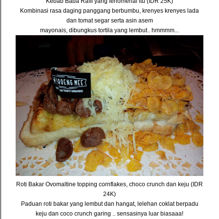
Kebab Baba Raffi yang fenomenal itu (IDR 25K)
Kombinasi rasa daging panggang berbumbu, krenyes krenyes lada
dan tomat segar serta asin asem
mayonais, dibungkus tortila yang lembut.. hmmmm...
Roti Bakar Ovomaltine topping cornflakes, choco crunch dan keju (IDR
24K)
Paduan roti bakar yang lembut dan hangat, lelehan coklat berpadu
keju dan coco crunch garing .. sensasinya luar biasaaa!