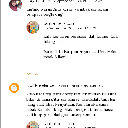
Lidya Fitrian
6 September 2015 pukul 23.37
tagline warungnya keren ya mbak semacam
tempat nongkrong
tantiamelia.com
8 September 2015 pukul 06.47
Lah, kemaren perasaan dah komen kok
hilang >_<
Iya mak Lidya, pinter ya mas Hendy dan
mbak Nilam!
BALAS
DuitFreelancer
7 September 2015 pukul 07.12
Kalo baca ttg para enerprenuer mudah tu, suka
bikin gimana gitu, semangat mendadak, tapi lsg
ilang saat lihat kenyataan. Kenalin aku sama
mbak Kartika dong, Mak, pengen tahu rahasia
jadi blogger sekaligus enterprenuer
tantiamelia.com