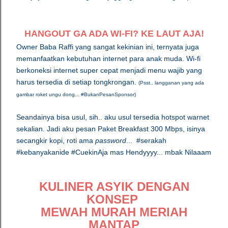
HANGOUT GA ADA WI-FI? KE LAUT AJA!
Owner Baba Raffi yang sangat kekinian ini, ternyata juga
memanfaatkan kebutuhan internet para anak muda. Wi-fi
berkoneksi internet super cepat menjadi menu wajib yang
harus tersedia di setiap tongkrongan.
(Psst.. langganan yang ada
gambar roket ungu dong... #BukanPesanSponsor)
Seandainya bisa usul, sih.. aku usul tersedia hotspot warnet
sekalian. Jadi aku pesan Paket Breakfast 300 Mbps, isinya
secangkir kopi, roti ama
password
... #serakah
#kebanyakanide #CuekinAja mas Hendyyyy... mbak Nilaaam
KULINER ASYIK DENGAN
KONSEP
MEWAH MURAH MERIAH
MANTAP