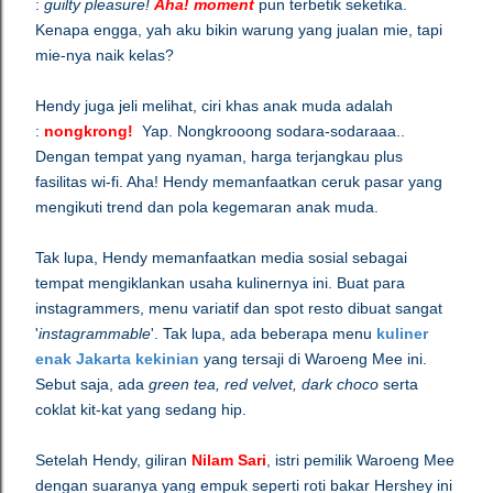
:
guilty pleasure!
Aha! moment
pun terbetik seketika.
Kenapa engga, yah aku bikin warung yang jualan mie, tapi
mie-nya naik kelas?
Hendy juga jeli melihat, ciri khas anak muda adalah
:
nongkrong!
Yap. Nongkrooong sodara-sodaraaa..
Dengan tempat yang nyaman, harga terjangkau plus
fasilitas wi-fi. Aha! Hendy memanfaatkan ceruk pasar yang
mengikuti trend dan pola kegemaran anak muda.
Tak lupa, Hendy memanfaatkan media sosial sebagai
tempat mengiklankan usaha kulinernya ini. Buat para
instagrammers, menu variatif dan spot resto dibuat sangat
'
instagrammable
'. Tak lupa, ada beberapa menu
kuliner
enak Jakarta
kekinian
yang tersaji di Waroeng Mee ini.
Sebut saja, ada
green tea, red velvet, dark choco
serta
coklat kit-kat yang sedang hip.
Setelah Hendy, giliran
Nilam Sari
, istri pemilik Waroeng Mee
dengan suaranya yang empuk seperti roti bakar Hershey ini