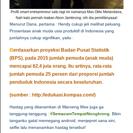
Profil
smart entrepreneur
satu lagi ini namanya Mas Okto Melandana,
Nah kalo pernah makan Abon Jambrong, nih dia pemiliknyaaa!
Menurut Dana, pertama : Hendy cukup jeli melihat peluang.
Prosentase anak muda usia produktif di Indonesia yang
jumlahnya cukup signifikan, yaitu :
B
erdasarkan proyeksi Badan Pusat Statistik
(BPS), pada 2015 jumlah pemuda (anak muda)
mencapai 62,4 juta orang. Itu artinya, rata-rata
jumlah pemuda 25 persen dari proporsi jumlah
penduduk Indonesia secara keseluruhan.
(sumber :
http://edukasi.kompas.com/)
Hastag yang ditanamkan di Waroeng Mee juga ga
tanggung-tanggung :
#SemacamTempatNongkrong
. Bikin
tanganku gatal memegang android, menjepret sana sini,
selfie lalu menanamkan hastag tersebut!