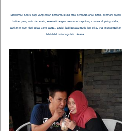
Menikmati Sabtu pagi yang cerah bersama si dia atau bersama anak-anak, ditemani sajian
kuliner yang unik dan enak, sesekali tangan mencocol sepotong churros di piring si dia,
bahkan minum dari gelas yang sama.. aaak! Jadi berasa muda lagi eike, trus menyemaikan
bibit-bibit cinta lagi deh.. #eaaa