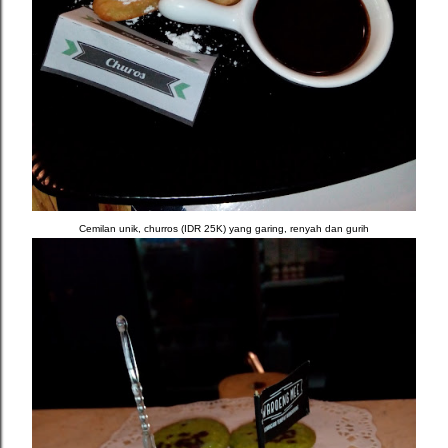
Cemilan unik, churros (IDR 25K) yang garing, renyah dan gurih