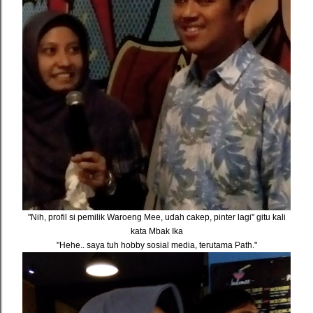
"Nih, profil si pemilik Waroeng Mee, udah cakep, pinter lagi" gitu kali
kata Mbak Ika
"Hehe.. saya tuh hobby sosial media, terutama Path."