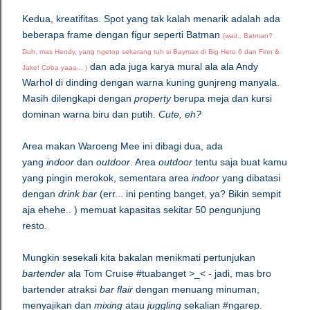
Kedua, kreatifitas. Spot yang tak kalah menarik adalah ada
beberapa frame dengan figur seperti Batman
(
wait
.. Batman?
Duh, mas Hendy, yang ngetop sekarang tuh si Baymax di Big Hero 6 dan Finn &
dan ada juga karya mural ala ala Andy
Jake! Coba yaaa... )
Warhol di dinding dengan warna kuning gunjreng manyala.
Masih dilengkapi dengan
property
berupa meja dan kursi
dominan warna biru dan putih.
Cute, eh?
Area makan Waroeng Mee ini dibagi dua, ada
yang
indoor
dan
outdoor
. Area
outdoor
tentu saja buat kamu
yang pingin merokok, sementara area
indoor
yang dibatasi
dengan
drink bar
(err... ini penting banget, ya? Bikin sempit
aja ehehe.. ) memuat kapasitas sekitar 50 pengunjung
resto.
Mungkin sesekali kita bakalan menikmati pertunjukan
bartender
ala Tom Cruise #tuabanget >_< - jadi, mas bro
bartender atraksi
bar flair
dengan menuang minuman,
menyajikan dan
mixing
atau
juggling
sekalian #ngarep.