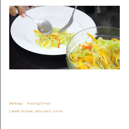
Berbagi
Posting Email
Labels:
Kuliner
labu siam
tumis