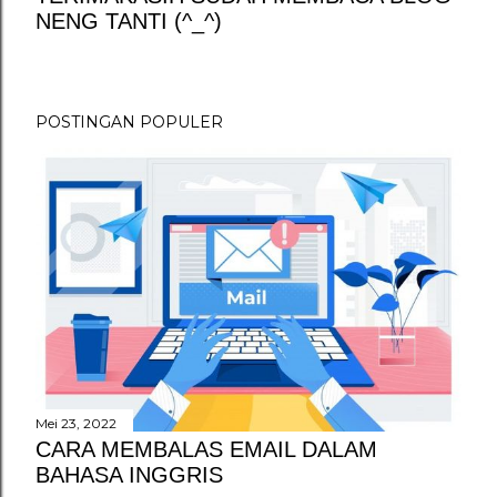
NENG TANTI (^_^)
P
o
s
t
POSTINGAN POPULER
i
n
g
K
o
m
e
n
t
a
r
Mei 23, 2022
CARA MEMBALAS EMAIL DALAM
BAHASA INGGRIS