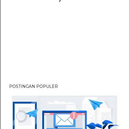
POSTINGAN POPULER