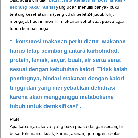
Saat acara dimulai,
DR.(c). Rita Ramayulis, DCN, M.Kes -
seorang
pakar nutrisi
yang udah menulis banyak buku
tentang kesehatan ini (yang udah terbit 24 judul, loh),
mengajak hadirin
memilih makanan sehat saat puasa agar
tubuh kembali bugar.
"..konsumsi makanan perlu diatur. Makanan
harus tetap seimbang antara karbohidrat,
protein, lemak, sayur, buah, air serta serat
sesuai dengan kebutuhan kalori. Tidak kalah
pentingnya, hindari makanan dengan kalori
tinggi dan yang menyebabkan dehidrasi
karena akan mengganggu metabolisme
tubuh untuk detoksifikasi".
Plak!
Apa kabarnya aku ya, yang buka puasa dengan secangkir
besar teh manis, kolak, kurma, asinan, gorengan, risoles