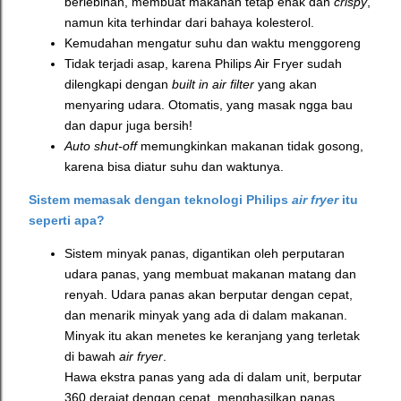
berlebihan, membuat makanan tetap enak dan
crispy
,
namun kita terhindar dari bahaya kolesterol.
Kemudahan mengatur suhu dan waktu menggoreng
Tidak terjadi asap, karena Philips Air Fryer sudah
dilengkapi dengan
built in air filter
yang akan
menyaring udara. Otomatis, yang masak ngga bau
dan dapur juga bersih!
Auto shut-off
memungkinkan makanan tidak gosong,
karena bisa diatur suhu dan waktunya.
Sistem memasak dengan teknologi Philips
air fryer
itu
seperti apa?
Sistem minyak panas, digantikan oleh perputaran
udara panas, yang membuat makanan matang dan
renyah. Udara panas akan berputar dengan cepat,
dan menarik minyak yang ada di dalam makanan.
Minyak itu akan menetes ke keranjang yang terletak
di bawah
air fryer
.
Hawa ekstra panas yang ada di dalam unit, berputar
360 derajat dengan cepat, menghasilkan panas