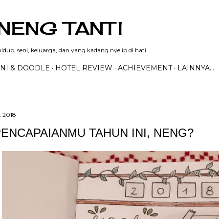
Langsung ke konten utama
NENG TANTI
dup, seni, keluarga, dan yang kadang nyelip di hati.
NI & DOODLE
HOTEL REVIEW
ACHIEVEMENT
LAINNYA…
, 2018
PENCAPAIANMU TAHUN INI, NENG?