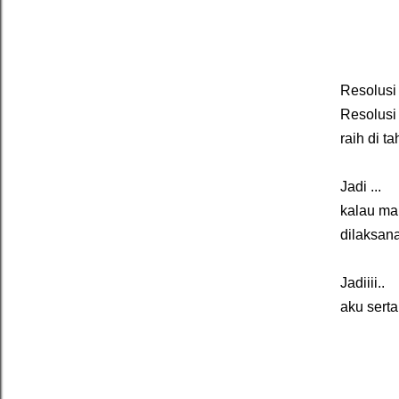
Resolusi 
Resolusi 
raih di t
Jadi ...
kalau mau
dilaksan
Jadiiii..
aku sert