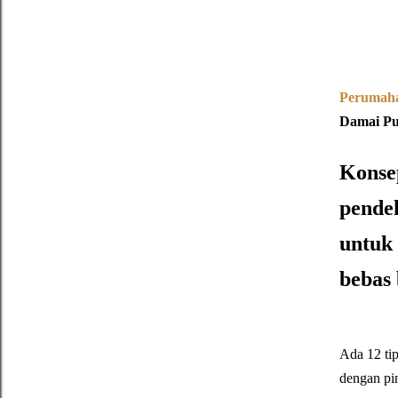
Perumah
Damai Put
Konse
pende
untuk
bebas 
Ada 12 ti
dengan pin