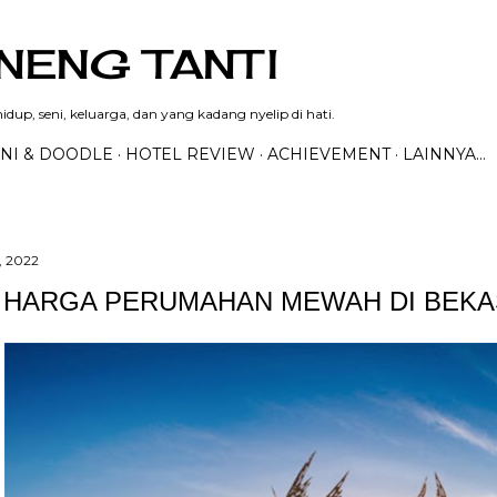
Langsung ke konten utama
NENG TANTI
dup, seni, keluarga, dan yang kadang nyelip di hati.
NI & DOODLE
HOTEL REVIEW
ACHIEVEMENT
LAINNYA…
, 2022
P HARGA PERUMAHAN MEWAH DI BEKASI