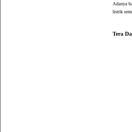
Adanya ba
listrik un
Tera D