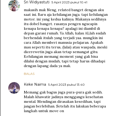
Sri Widiyastuti
5 April 2023 pukul 10.41
makasih mak Neng, related banget dengan aku
saat ini. Baru aja kehilangan juga. tapi kehilangan
motor. ini yang kedua kalinya. Makanya sedihnya
itu dobel banget. rasanya pengen ngucapin
kenapa kenapa kenapa? apalagi ini diambil di
depan garasi rumah. Ya Allah, kalau ALlah sudah
berhendak itulah yang terjadi yaa. mungkin ini
cara Allah memberi manusia pelajaran. Apakah
mau seperti itu terus, (lalai) atau waspada, meski
dicerewetin juga akan tetap semangat gitu.
Kehilangan memang moment yang gak bisa
dilalui dengan mudah, tapi tetap harus dihadapi
dengan lapang dada ya mak.
BALAS
Keke Naima
5 April 2023 pukul 13.40
Memang gak bagus juga pura-pura gak sedih.
Malah khawatir jadinya menggangu kesehatan
mental. Mendingan dirasakan kesedihan, tapi
jangan berlebihan. Setelah itu lakukan beberapa
langkah untuk move on