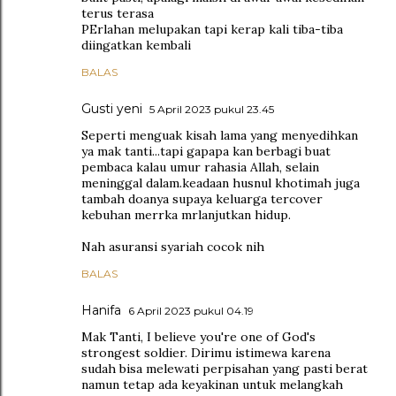
terus terasa
PErlahan melupakan tapi kerap kali tiba-tiba
diingatkan kembali
BALAS
Gusti yeni
5 April 2023 pukul 23.45
Seperti menguak kisah lama yang menyedihkan
ya mak tanti...tapi gapapa kan berbagi buat
pembaca kalau umur rahasia Allah, selain
meninggal dalam.keadaan husnul khotimah juga
tambah doanya supaya keluarga tercover
kebuhan merrka mrlanjutkan hidup.
Nah asuransi syariah cocok nih
BALAS
Hanifa
6 April 2023 pukul 04.19
Mak Tanti, I believe you're one of God's
strongest soldier. Dirimu istimewa karena
sudah bisa melewati perpisahan yang pasti berat
namun tetap ada keyakinan untuk melangkah