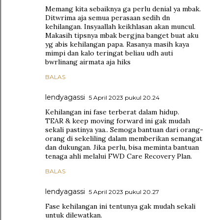
Memang kita sebaiknya ga perlu denial ya mbak.
Ditwrima aja semua perasaan sedih dn
kehilangan. Insyaallah keikhlasan akan muncul.
Makasih tipsnya mbak bergjna banget buat aku
yg abis kehilangan papa. Rasanya masih kaya
mimpi dan kalo teringat beliau udh auti
bwrlinang airmata aja hiks
BALAS
lendyagassi
5 April 2023 pukul 20.24
Kehilangan ini fase terberat dalam hidup.
TEAR & keep moving forward ini gak mudah
sekali pastinya yaa.. Semoga bantuan dari orang-
orang di sekeliling dalam memberikan semangat
dan dukungan. Jika perlu, bisa meminta bantuan
tenaga ahli melalui FWD Care Recovery Plan.
BALAS
lendyagassi
5 April 2023 pukul 20.27
Fase kehilangan ini tentunya gak mudah sekali
untuk dilewatkan.