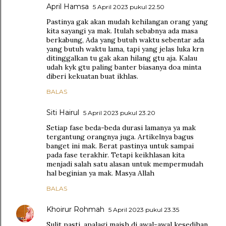
April Hamsa
5 April 2023 pukul 22.50
Pastinya gak akan mudah kehilangan orang yang
kita sayangi ya mak. Itulah sebabnya ada masa
berkabung, Ada yang butuh waktu sebentar ada
yang butuh waktu lama, tapi yang jelas luka krn
ditinggalkan tu gak akan hilang gtu aja. Kalau
udah kyk gtu paling banter biasanya doa minta
diberi kekuatan buat ikhlas.
BALAS
Siti Hairul
5 April 2023 pukul 23.20
Setiap fase beda-beda durasi lamanya ya mak
tergantung orangnya juga. Artikelnya bagus
banget ini mak. Berat pastinya untuk sampai
pada fase terakhir. Tetapi keikhlasan kita
menjadi salah satu alasan untuk mempermudah
hal beginian ya mak. Masya Allah
BALAS
Khoirur Rohmah
5 April 2023 pukul 23.35
Sulit pasti, apalagi maish di awal-awal kesedihan