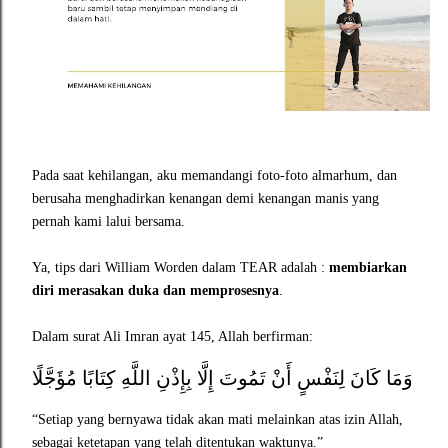
Pada saat kehilangan, aku memandangi foto-foto almarhum, dan
berusaha menghadirkan kenangan demi kenangan manis yang
pernah kami lalui bersama.
Ya, tips dari William Worden dalam TEAR adalah :
membiarkan
diri merasakan duka dan memprosesnya
.
Dalam surat Ali Imran ayat 145, Allah berfirman:
وَمَا كَانَ لِنَفْسٍ أَنْ تَمُوتَ إِلَّا بِإِذْنِ اللَّهِ كِتَابًا مُؤَجَّلًا
“Setiap yang bernyawa tidak akan mati melainkan atas izin Allah,
sebagai ketetapan yang telah ditentukan waktunya.”