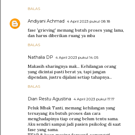
BALAS
Andiyani Achmad
4 April 2023 pukul 08.18
fase 'grieving' memang butuh proses yang lama,
dan harus diberikan ruang ya mba
BALAS
Nathalia DP
4 April 2023 pukul 14.05
Makasih sharingnya mak... Kehilangan orang
yang dicintai pasti berat ya, tapi jangan
dipendam, justru dijalani setiap tahapnya...
BALAS
Dian Restu Agustina
4 April 2023 pukul 17.17
Peluk Mbak Tanti, memang kehilangan yang
tersayang itu butuh proses dan cara
menghadapinya tiap orang belum tentu sama.
Aku sendiri sampai jadi pasien psikolog di saat
fase yang sama.
TEAR & keep moving forward, semangat!