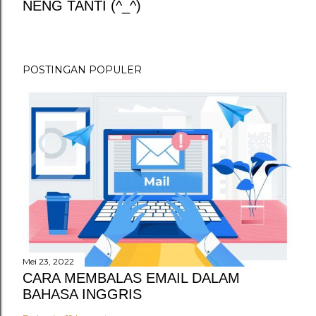
NENG TANTI (^_^)
P
o
s
t
POSTINGAN POPULER
i
n
g
K
o
m
e
n
t
a
r
Mei 23, 2022
CARA MEMBALAS EMAIL DALAM
BAHASA INGGRIS