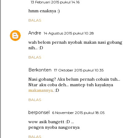
13 Februari 2015 pukul 14.16
hmm enaknya :)
BALAS
Andre
14 Agustus 2015 pukul 10.28
wah belom pernah nyobak makan nasi gobang
nih... :D
BALAS
Berkonten
17 Oktober 2015 pukul 10.35
Nasi gobang? Aku belum pernah cobain tuh...
Ntar aku coba deh... mantep tuh kayaknya
makanannya
. :D
BALAS
berponsel
6 November 2015 pukul 18.05
wow asik bangett :D ...
pengen nyoba nasgornya
BALAS