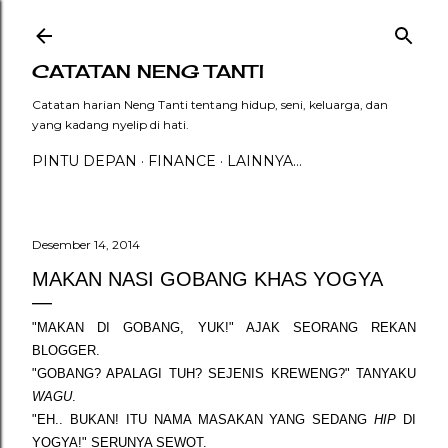
Langsung ke konten utama
CATATAN NENG TANTI
Catatan harian Neng Tanti tentang hidup, seni, keluarga, dan
yang kadang nyelip di hati.
PINTU DEPAN
FINANCE
LAINNYA…
Desember 14, 2014
MAKAN NASI GOBANG KHAS YOGYA
"MAKAN DI GOBANG, YUK!" AJAK SEORANG REKAN
BLOGGER.
"GOBANG? APALAGI TUH? SEJENIS KREWENG?" TANYAKU
WAGU
.
"EH.. BUKAN! ITU NAMA MASAKAN YANG SEDANG
HIP
DI
YOGYA!" SERUNYA SEWOT.