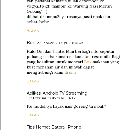
yah..padahal kemarin bulan desember ke
yogya..tp gk mampir ke Warung Nasi Merah
Gobang.. :(
dilihat dri menu2nya rasanya pasti enak dan
sehat..hehe
BALAS
Box
27 Januari 2015 pukul 10.47
Halo Om dan Tante. Mau berbagi info seputar
peluang usaha rumah makan atau resto nih. Bagi
yang kesulitan untuk mencari
Box
makanan yang
kuat menahan air dan minyak dapat
menghubungi kami
di sini
.
BALAS
Aplikasi Android TV Streaming
13 Februari 2015 pukul 14.13
Itu modelnya kayak nasi goreng ta mbak?
BALAS
Tips Hemat Baterai iPhone