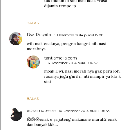
tak bikinin di sini mau ndak *rasa
dijamin tempe :p
BALAS
Dwi Puspita
15 Desember 2014 pukul 15.08
wih mak enaknya, pengen banget nih nasi
merahnya
tantiamelia.com
16 Desember 2014 pukul 06.37
mbak Dwi, nasi merah nya gak pera loh,
rasanya juga gurih... nti mampir ya klo k
sini
BALAS
echaimutenan
16 Desember 2014 pukul 06.53
😱😱😱enak e ya jateng makanane murah2 enak
dan banyakkkk....