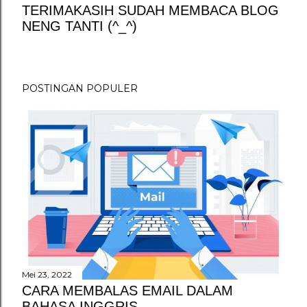
TERIMAKASIH SUDAH MEMBACA BLOG
NENG TANTI (^_^)
P
o
s
t
POSTINGAN POPULER
i
n
g
K
o
m
e
n
t
a
r
Mei 23, 2022
CARA MEMBALAS EMAIL DALAM
BAHASA INGGRIS