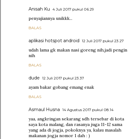
Anisah Ku
4 Juli 2017 pukul 06.29
penyajiannya unikkk...
BALAS
aplikasi hotspot android
12 Juli 2017 pukul 23.27
udah lama gk makan nasi goreng nih,jadi pengin
nih
BALAS
dude
12 Juli 2017 pukul 23.37
ayam bakar gobang emang enak
BALAS
Asmaul Husna
14 Agustus 2017 pukul 08.14
yaa, angkringan sekarang sdh tersebar di kota
saya kota malang, dan rasanya juga 11-12 sama
yang ada di jogja, pokoknya ya, kalau masalah
makanan jogja nomor 1 dah : )