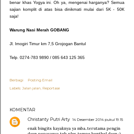
benar khas Yogya ini. Oh ya, mengenai harganya? Semua
sajian komplit di atas bisa dinikmati mulai dari 5K - 50K
saja!
Warung Nasi Merah GOBANG
Jl. Imogiri Timur km 7,5 Grojogan Bantul
Telp. 0274-783 9890 / 085 643 125 365
Berbagi
Posting Email
Labels:
Jalan jalan
Reportase
KOMENTAR
Christanty Putri Arty
14 Desember 2014 pukul 19.15
enak bingits kayaknya ya mba..terutama pengin
daun pepayanya tuh plus tempe bunthel daun ;)