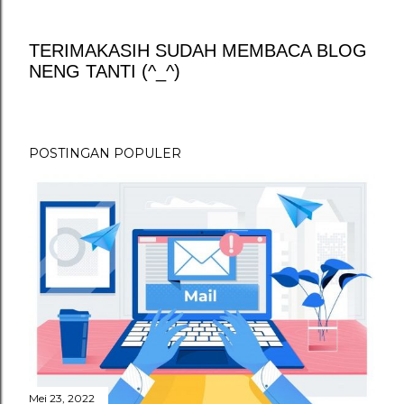
TERIMAKASIH SUDAH MEMBACA BLOG
NENG TANTI (^_^)
P
o
s
t
POSTINGAN POPULER
i
n
g
K
o
m
e
n
t
a
r
Mei 23, 2022