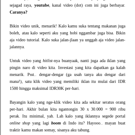
sejagad raya,
youtube
, kanal video (dot) com ini juga berbayar.
Caranya?
Bikin video unik, menarik! Kalo kamu suka tentang makanan juga
boleh, atau kalo seperti aku yang hobi nggambar juga bisa. Bikin
aja video tutorial. Kalo suka jalan-jlaan ya unggah aja video jalan-
jalannya.
Untuk video yang
hitlist-
nya buanyaak, nanti juga ada iklan yang
pingin naro di video kita. Investasi yang kita dapatkan ga kalah
menarik. Psst.. dengar-dengar (ga usah tanya aku dengar dari
mana!), satu klik video yang memiliki iklan itu mulai dari IDR
1500 hingga maksimal IDR30K per-hari.
Bayangin kalo yang nge-klik video kita ada sekitar seratus orang
per-hari. Akhir bulan kita ngantongin 30 x 30.000 = 900 ribu
perak. Itu minimal, yah. Lah kalo yang iklannya segede portal
online shop
yang lagi
boom
di Indo itu? Hayooo.. mayan buat
traktir kamu makan somay, sisanya aku tabung.