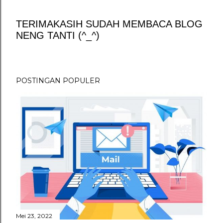
TERIMAKASIH SUDAH MEMBACA BLOG
NENG TANTI (^_^)
P
o
s
t
POSTINGAN POPULER
i
n
g
K
o
m
e
n
t
a
r
Mei 23, 2022