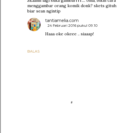
SEaann lagi suka gambarrrr.... oma, bikin cara
menggambar orang komik donk? skets gituh
biar sean ngintip
tantiamelia.com
24 Februari 2016 pukul 09.10
Haaa oke okeee .. siaaap!
BALAS