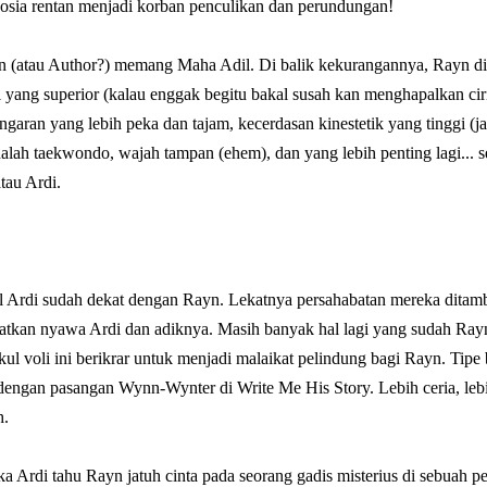
osia rentan menjadi korban penculikan dan perundungan!
n (atau Author?) memang Maha Adil. Di balik kekurangannya, Rayn dia
i yang superior (kalau enggak begitu bakal susah kan menghapalkan ciri
garan yang lebih peka dan tajam, kecerdasan kinestetik yang tinggi (ja
alah taekwondo, wajah tampan (ehem), dan yang lebih penting lagi... s
tau Ardi.
il Ardi sudah dekat dengan Rayn. Lekatnya persahabatan mereka dita
tkan nyawa Ardi dan adiknya. Masih banyak hal lagi yang sudah Ray
kul voli ini berikrar untuk menjadi malaikat pelindung bagi Rayn. T
 dengan pasangan Wynn-Wynter di Write Me His Story. Lebih ceria, leb
h.
a Ardi tahu Rayn jatuh cinta pada seorang gadis misterius di sebuah pe