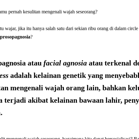
mu pernah kesulitan mengenali wajah seseorang?
u wajar, jika itu hanya salah satu dari sekian ribu orang di dalam circ
prosopagnosia
?
pagnosia atau
facial agnosia
atau terkenal d
ess
adalah kelainan genetik
yang menyebabk
tan mengenali wajah orang lain, bahkan kel
sa terjadi akibat kelainan bawaan lahir, peny
.
sulit mengenali wajah seseorang, bagaimana kita dapat bersosialisasi?