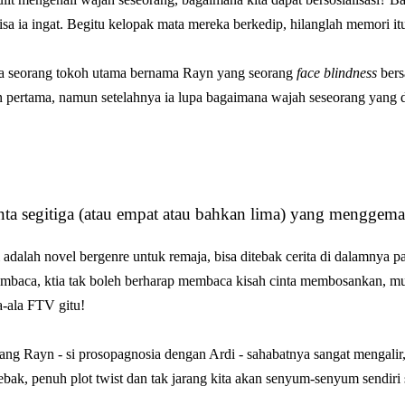
isa ia ingat. Begitu kelopak mata mereka berkedip, hilanglah memori it
 seorang tokoh utama bernama Rayn yang seorang
face blindness
bers
 pertama, namun setelahnya ia lupa bagaimana wajah seseorang yang 
nta segitiga (atau empat atau bahkan lima) yang menggem
 adalah novel bergenre untuk remaja, bisa ditebak cerita di dalamnya p
embaca, ktia tak boleh berharap membaca kisah cinta membosankan, m
a-ala FTV gitu!
tang Rayn - si prosopagnosia dengan Ardi - sahabatnya sangat mengalir, 
bak, penuh plot twist dan tak jarang kita akan senyum-senyum sendiri