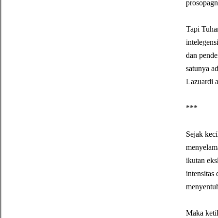
prosopagn
Tapi Tuha
intelegens
dan penden
satunya ad
Lazuardi a
***
Sejak kec
menyelama
ikutan eks
intensitas
menyentu
Maka ketik