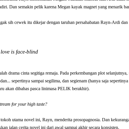
endiri. Dan semakin pelik karena Megan kayak magnet yang menarik ban
ak sih cewek itu dikejar dengan taruhan persahabatan Rayn-Ardi dan 
love is face-blind
ah drama cinta segitiga remaja. Pada perkembangan plot selanjutnya, se
dan... sepertinya sampai segilima, dan segienam (hanya saja sepertiny
ru akan dibahas pasca linimasa PELIK berakhir).
tream for your high taste?
u tokoh utama novel ini, Rayn, menderita prosopagnosia. Dan kekurang
an jalan cerita novel ini dari awal sampai akhir secara konsisten.