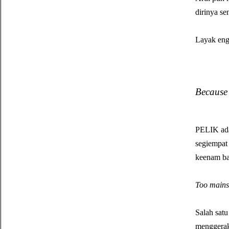
dirinya s
Layak engg
Because 
PELIK adal
segiempat 
keenam ba
Too mains
Salah sat
menggerakk