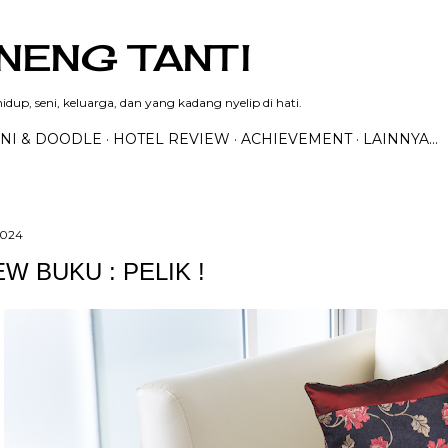
Langsung ke konten utama
NENG TANTI
dup, seni, keluarga, dan yang kadang nyelip di hati.
NI & DOODLE
HOTEL REVIEW
ACHIEVEMENT
LAINNYA…
2024
W BUKU : PELIK !