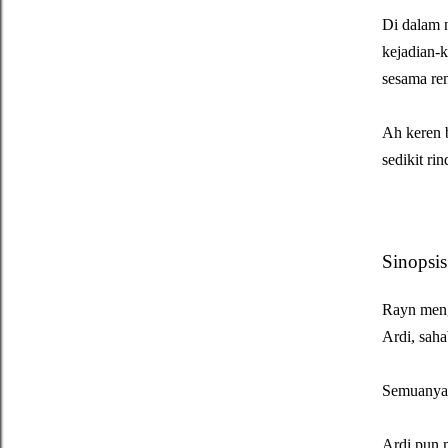
Di dalam n
kejadian-k
sesama rem
Ah keren 
sedikit r
Sinopsis
Rayn meng
Ardi, saha
Semuanya 
Ardi pun 