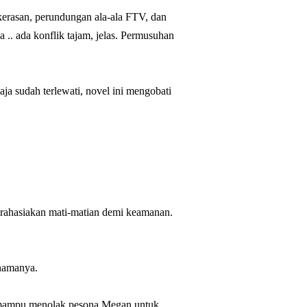
ekerasan, perundungan ala-ala FTV, dan
 .. ada konflik tajam, jelas. Permusuhan
aja sudah terlewati, novel ini mengobati
 rahasiakan mati-matian demi keamanan.
 namanya.
mampu menolak pesona Megan untuk