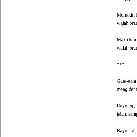
Mungkin b
wajah oran
Maka kamu 
wajah oran
***
Gara-gara
mengidenti
Rayn juga 
jalan, sam
Rayn jadi 