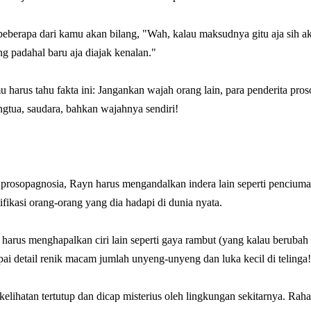
eberapa dari kamu akan bilang, "Wah, kalau maksudnya gitu aja sih a
g padahal baru aja diajak kenalan."
harus tahu fakta ini: Jangankan wajah orang lain, para penderita pr
gtua, saudara, bahkan wajahnya sendiri!
 prosopagnosia, Rayn harus mengandalkan indera lain seperti pencium
fikasi orang-orang yang dia hadapi di dunia nyata.
harus menghapalkan ciri lain seperti gaya rambut (yang kalau berubah b
pai detail renik macam jumlah unyeng-unyeng dan luka kecil di telinga
kelihatan tertutup dan dicap misterius oleh lingkungan sekitarnya. Raha