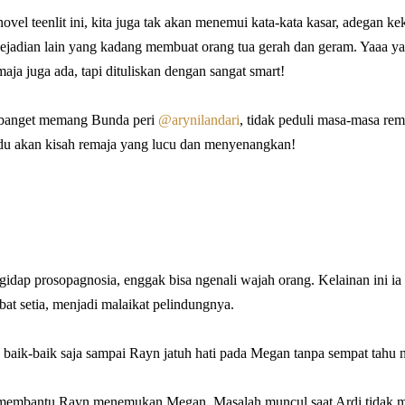
ovel teenlit ini, kita juga tak akan menemui kata-kata kasar, adegan k
ejadian lain yang kadang membuat orang tua gerah dan geram. ⁣Yaaa yaa
aja juga ada, tapi dituliskan dengan sangat smart!
banget memang Bunda peri
@arynilandari
, tidak peduli masa-masa rem
indu akan kisah remaja yang lucu dan menyenangkan!
idap prosopagnosia, enggak bisa ngenali wajah orang. Kelainan ini ia
bat setia, menjadi malaikat pelindungnya.
baik-baik saja sampai Rayn jatuh hati pada Megan tanpa sempat tahu
membantu Rayn menemukan Megan. Masalah muncul saat Ardi tidak 