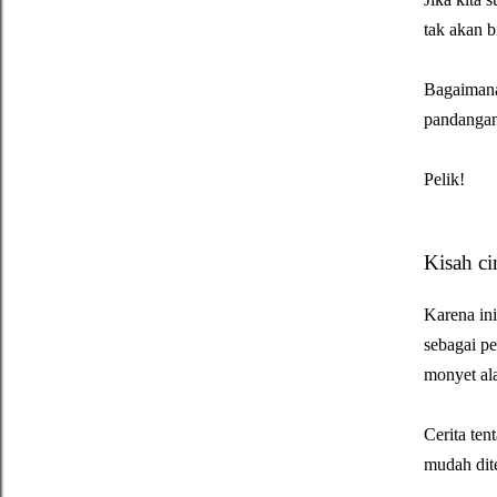
tak akan b
Bagaimana
pandangan
Pelik!
Kisah ci
Karena ini
sebagai p
monyet al
Cerita ten
mudah dite