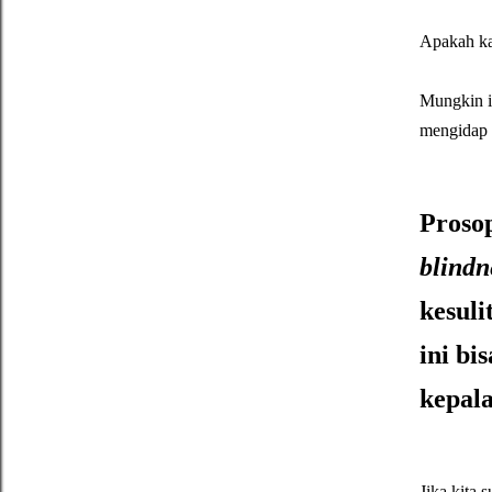
Apakah ka
Mungkin it
mengidap
Proso
blindn
kesuli
ini bi
kepala
Jika kita 