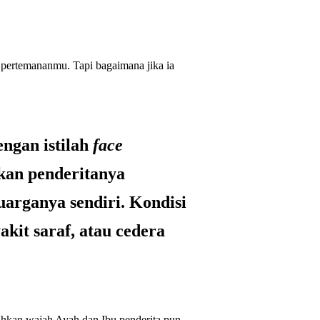
le pertemananmu. Tapi bagaimana jika ia
engan istilah
face
an penderitanya
uarganya sendiri. Kondisi
akit saraf, atau cedera
 Bahkan wajah Ayah dan Ibu penderita pun