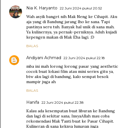
Nia K. Haryanto
22 Juni 2024 pukul 20.52
Wah asyik banget nih Mak Neng ke Cihapit. Aku
aja yang di Bandung jarang lho ke sana. Tapi
pastinya seru tuh. Banyak hal unik di sana mah.
Ya kulinernya, ya pernak-perniknya. Aduh kujadi
kepengen makan di Mak Eha lagi. :D
BALAS
Andiyani Achmad
22 Juni 2024 pukul 22.18
mba ini mah lorong lorong pasar yang aesthetic
cocok buat lokasi film atau mini series gitu ya,
btw aku lagi di bandung, kalo sempat besok
mampir juga ah
BALAS
Hanifa
22 Juni 2024 pukul 22.38
Kalau ada kesempatan buat liburan ke Bandung
dan lagi di sekitar sana, InsyaAllah mau coba
rekomendasi Mak Tanti buat ke Pasar Cihapit.
Kulineran di sana keknya lumayan juga