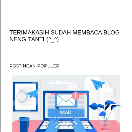
TERIMAKASIH SUDAH MEMBACA BLOG
NENG TANTI (^_^)
P
o
s
t
POSTINGAN POPULER
i
n
g
K
o
m
e
n
t
a