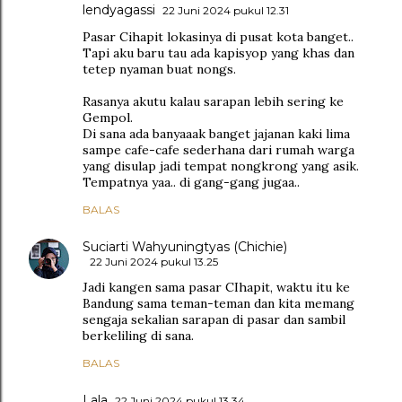
lendyagassi
22 Juni 2024 pukul 12.31
Pasar Cihapit lokasinya di pusat kota banget..
Tapi aku baru tau ada kapisyop yang khas dan
tetep nyaman buat nongs.
Rasanya akutu kalau sarapan lebih sering ke
Gempol.
Di sana ada banyaaak banget jajanan kaki lima
sampe cafe-cafe sederhana dari rumah warga
yang disulap jadi tempat nongkrong yang asik.
Tempatnya yaa.. di gang-gang jugaa..
BALAS
Suciarti Wahyuningtyas (Chichie)
22 Juni 2024 pukul 13.25
Jadi kangen sama pasar CIhapit, waktu itu ke
Bandung sama teman-teman dan kita memang
sengaja sekalian sarapan di pasar dan sambil
berkeliling di sana.
BALAS
Lala
22 Juni 2024 pukul 13.34