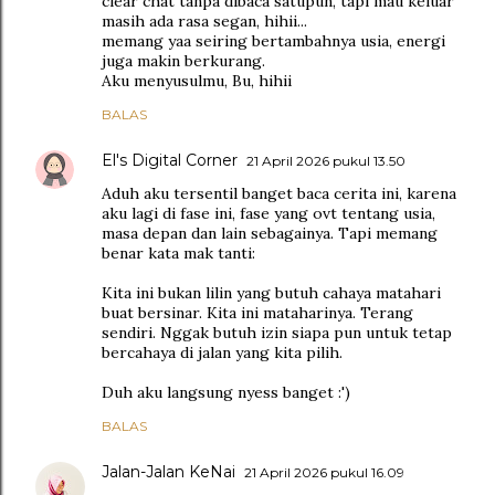
clear chat tanpa dibaca satupun, tapi mau keluar
masih ada rasa segan, hihii...
memang yaa seiring bertambahnya usia, energi
juga makin berkurang.
Aku menyusulmu, Bu, hihii
BALAS
El's Digital Corner
21 April 2026 pukul 13.50
Aduh aku tersentil banget baca cerita ini, karena
aku lagi di fase ini, fase yang ovt tentang usia,
masa depan dan lain sebagainya. Tapi memang
benar kata mak tanti:
Kita ini bukan lilin yang butuh cahaya matahari
buat bersinar. Kita ini mataharinya. Terang
sendiri. Nggak butuh izin siapa pun untuk tetap
bercahaya di jalan yang kita pilih.
Duh aku langsung nyess banget :')
BALAS
Jalan-Jalan KeNai
21 April 2026 pukul 16.09