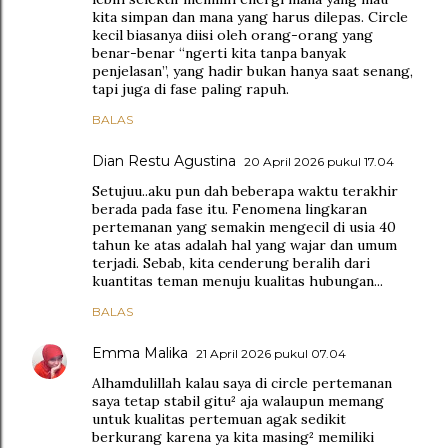
kita simpan dan mana yang harus dilepas. Circle
kecil biasanya diisi oleh orang-orang yang
benar-benar “ngerti kita tanpa banyak
penjelasan”, yang hadir bukan hanya saat senang,
tapi juga di fase paling rapuh.
BALAS
Dian Restu Agustina
20 April 2026 pukul 17.04
Setujuu..aku pun dah beberapa waktu terakhir
berada pada fase itu. Fenomena lingkaran
pertemanan yang semakin mengecil di usia 40
tahun ke atas adalah hal yang wajar dan umum
terjadi. Sebab, kita cenderung beralih dari
kuantitas teman menuju kualitas hubungan...
BALAS
Emma Malika
21 April 2026 pukul 07.04
Alhamdulillah kalau saya di circle pertemanan
saya tetap stabil gitu² aja walaupun memang
untuk kualitas pertemuan agak sedikit
berkurang karena ya kita masing² memiliki