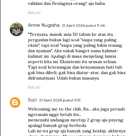
validasi dan flexingnya orang² aja haha.
BALAS
Annie Nugraha
21 April 2026 pukul 11.46
"Ternyata, masuk usia 50 tahun ke atas itu,
pergaulan bukan lagi soal "siapa yang paling
eksis", tapi soal "siapa yang paling bikin tenang
dan nyaman". Aku sukak banget sama kalimat-
kalimat ini. Apalagi di masa menjelang lansia
seperti kita ini. Eksistensi itu urusan sekian.
Tapi soal ketenangan dan kenyamanan hati tuh
gak bisa dibeli, gak bisa diatur-atur, dan gak bisa
didramatisasi. Udah bukan masanya.
BALAS
Suci
21 April 2026 pukul 11.51
Welcoming me to the club, Bu... aku juga pernah
ngerasain ngge betah itu...
memenuhi undangan meetup 2 grup aja puyeng
apalagi banyak grup berbeda.
Lah isi wa grup aja banyak yang keskip, akhirnya