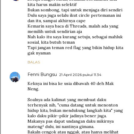
kita harus makin selektif
Bukan sombong, tapi untuk menjaga diri sendiri
Dulu saya juga selalu ikut circle pertemanan ini
dan itu, sampai akhirnya cape
Kemarin saya baca di Threads, malah ada yang
memilih untuk sendirian aja
Nah kalo itu saya kurang setuju, sebagai mahluk
sosial, kita butuh teman
Tapi jangan teman red flag yang bikin hidup kita
gak nyaman
BALAS
Fenni Bungsu
21 April 2026 pukul 11.34
Keknya ini bisa ke usia dibawah 40 deh Mak
Neng.
Soalnya ada kalimat yang membuat daku
terhenyak nih, "cuma datang untuk menonton
hidup kita, bukan mendukung langkah kita" yang
kalo daku pikir-pikir jadinya bener juga.
Makanya pas dapat undangan daku mikirnya
mateng² dulu, ini nantinya gimana.
Bakaln cengok atau nggak, atau hanya melihat