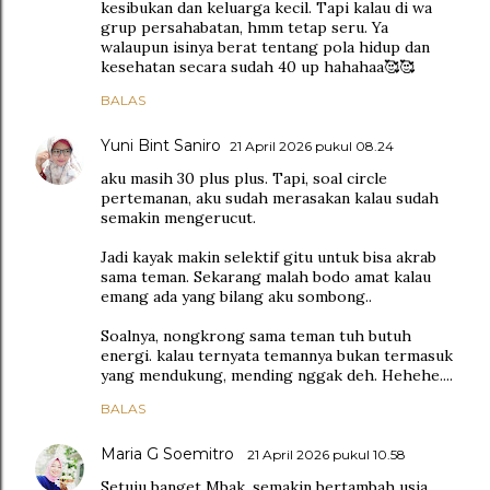
kesibukan dan keluarga kecil. Tapi kalau di wa
grup persahabatan, hmm tetap seru. Ya
walaupun isinya berat tentang pola hidup dan
kesehatan secara sudah 40 up hahahaa🥰🥰
BALAS
Yuni Bint Saniro
21 April 2026 pukul 08.24
aku masih 30 plus plus. Tapi, soal circle
pertemanan, aku sudah merasakan kalau sudah
semakin mengerucut.
Jadi kayak makin selektif gitu untuk bisa akrab
sama teman. Sekarang malah bodo amat kalau
emang ada yang bilang aku sombong..
Soalnya, nongkrong sama teman tuh butuh
energi. kalau ternyata temannya bukan termasuk
yang mendukung, mending nggak deh. Hehehe....
BALAS
Maria G Soemitro
21 April 2026 pukul 10.58
Setuju banget Mbak, semakin bertambah usia