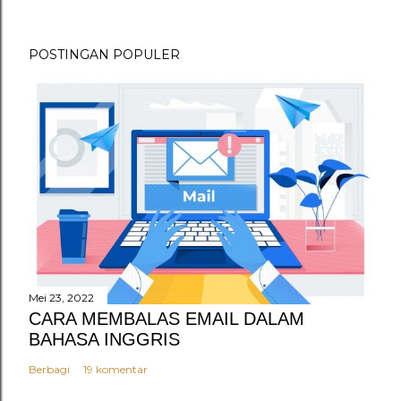
s
t
POSTINGAN POPULER
i
n
g
K
o
m
e
n
t
a
r
Mei 23, 2022
CARA MEMBALAS EMAIL DALAM
BAHASA INGGRIS
Berbagi
19 komentar