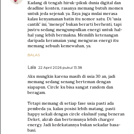
Kadang di tengah hiruk-pikuk dunia digital dan
deadline konten, rasanya memang butuh momen
untuk jeda sejenak ya. Saya juga mulai merasa
kalau kenyamanan batin itu nomor satu. Di 'usia
cantik' ini, 'menepi' bukan berarti berhenti, tapi
justru sedang mengumpulkan energi untuk hal-
hal yang lebih bermakna. Memilih ketenangan
daripada keramaian yang menguras energi itu
memang sebuah kemewahan, ya.
BALAS
Lala
22 April 2026 pukul 13.38
Aku mungkin karena masih di usia 30 an, jadi
memang sedang senang berteman dengan
siapapun. Circle ku bisa sangat random dan
beragam.
Tetapi memang di setiap fase usia pasti ada
pembeda ya, kalau posisi lebih matang, pasti
happy sekali dengan circle ekslusif yang beneran
Deket, akrab dan bertemunya lebih charger
energy. Jadi kedekatannya bukan sekadar basa-
basi.