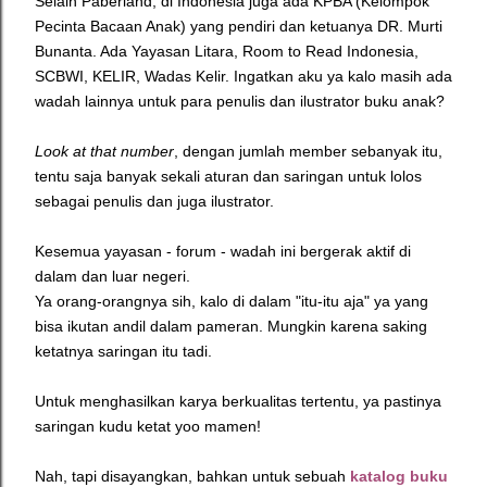
Selain Paberland, di Indonesia juga ada KPBA (Kelompok
Pecinta Bacaan Anak) yang pendiri dan ketuanya DR. Murti
Bunanta. Ada Yayasan Litara, Room to Read Indonesia,
SCBWI, KELIR, Wadas Kelir. Ingatkan aku ya kalo masih ada
wadah lainnya untuk para penulis dan ilustrator buku anak?
Look at that number
, dengan jumlah member sebanyak itu,
tentu saja banyak sekali aturan dan saringan untuk lolos
sebagai penulis dan juga ilustrator.
Kesemua yayasan - forum - wadah ini bergerak aktif di
dalam dan luar negeri.
Ya orang-orangnya sih, kalo di dalam "itu-itu aja" ya yang
bisa ikutan andil dalam pameran. Mungkin karena saking
ketatnya saringan itu tadi.
Untuk menghasilkan karya berkualitas tertentu, ya pastinya
saringan kudu ketat yoo mamen!
Nah, tapi disayangkan, bahkan untuk sebuah
katalog buku