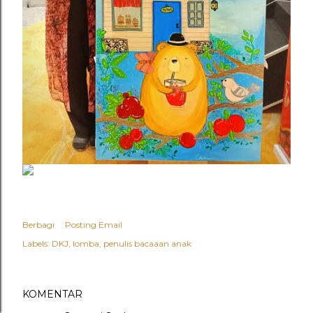
Berbagi
Posting Email
Labels:
DKJ
lomba
penulis bacaaan anak
KOMENTAR