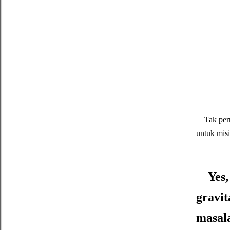
Tak perna
untuk misi
Yes
gravit
masal