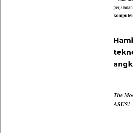
perjalana
kompute
Hamb
tekno
angk
The Most
ASUS!