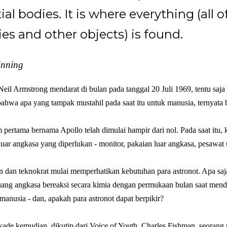
ial bodies. It is where everything (all o
ies and other objects) is found.
inning
Neil Armstrong mendarat di bulan pada tanggal 20 Juli 1969, tentu saja
ahwa apa yang tampak mustahil pada saat itu untuk manusia, ternyata bi
pertama bernama Apollo telah dimulai hampir dari nol. Pada saat itu, ki
luar angkasa yang diperlukan - monitor, pakaian luar angkasa, pesawat u
 dan teknokrat mulai memperhatikan kebutuhan para astronot. Apa sa
ang angkasa bereaksi secara kimia dengan permukaan bulan saat menda
manusia - dan, apakah para astronot dapat berpikir?
de kemudian, dikutip dari Voice of Youth,
Charles Fishman, seorang