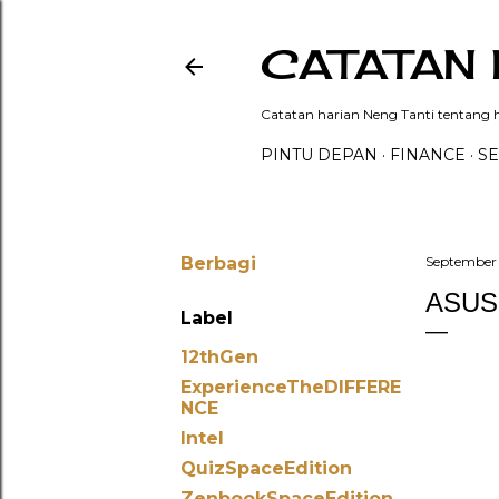
CATATAN 
Catatan harian Neng Tanti tentang hi
PINTU DEPAN
FINANCE
SE
Berbagi
September 
ASUS
Label
12thGen
ExperienceTheDIFFERE
NCE
Intel
QuizSpaceEdition
ZenbookSpaceEdition