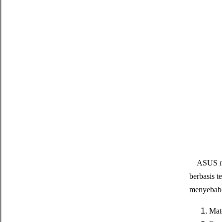
ASUS mel
berbasis t
menyebabk
Mat