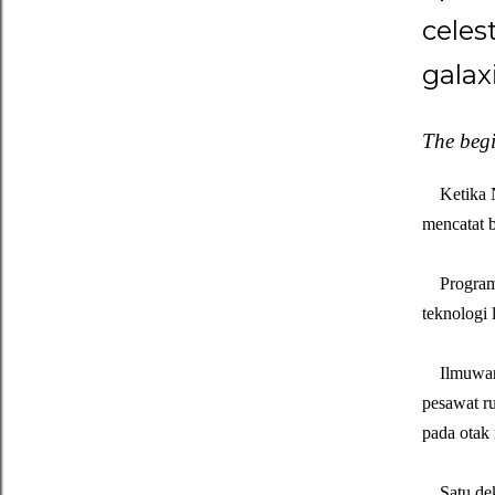
celest
galax
The beg
Ketika 
mencatat b
Program 
teknologi 
I
lmuwan
pesawat ru
pada otak 
Satu deka