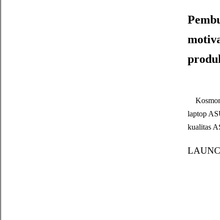
Pembu
motiva
produ
Kosmona
laptop AS
kualitas 
LAUNC