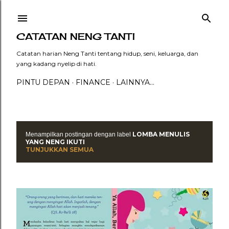
Langsung ke konten utama
CATATAN NENG TANTI
Catatan harian Neng Tanti tentang hidup, seni, keluarga, dan
yang kadang nyelip di hati.
PINTU DEPAN
FINANCE
LAINNYA…
LOMBA MENULIS
Menampilkan postingan dengan label
P
YANG NENG IKUTI
TUNJUKKAN SEMUA
o
s
t
i