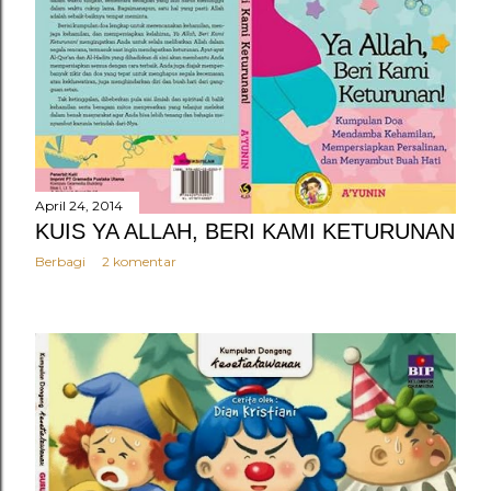
n
g
a
n
April 24, 2014
KUIS YA ALLAH, BERI KAMI KETURUNAN
Berbagi
2 komentar