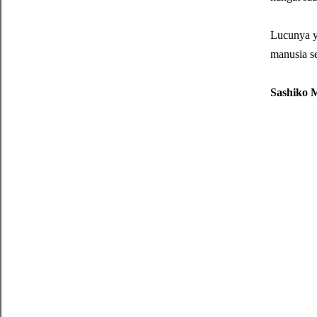
Lucunya ya
manusia se
Sashiko 