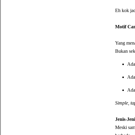
Eh kok ja
Motif Ca
Yang menar
Bukan seka
Ada
Ada
Ada
Simple, ta
Jenis-Jen
Meski sama