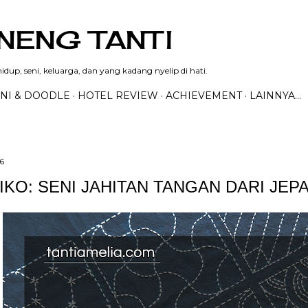
Langsung ke konten utama
NENG TANTI
dup, seni, keluarga, dan yang kadang nyelip di hati.
NI & DOODLE
HOTEL REVIEW
ACHIEVEMENT
LAINNYA…
6
IKO: SENI JAHITAN TANGAN DARI JEP