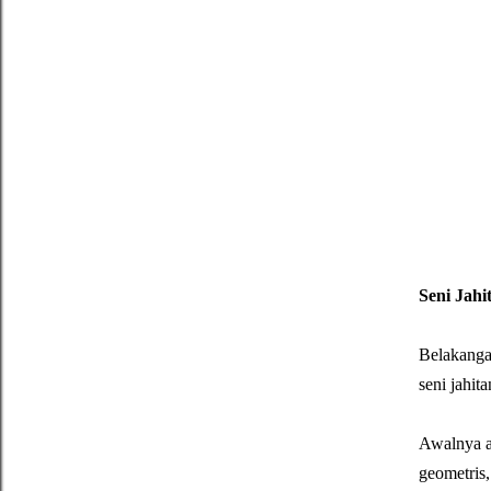
Seni Jah
Belakangan
seni jahita
Awalnya ak
geometris,