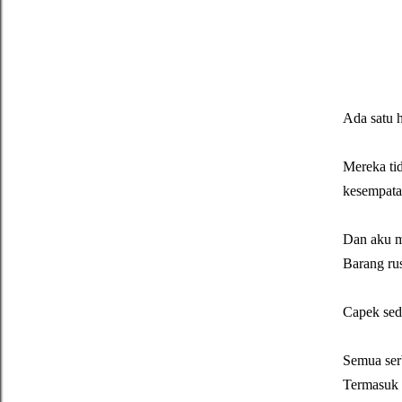
Ada satu h
Mereka ti
kesempata
Dan aku m
Barang rusa
Capek sedi
Semua serb
Termasuk d