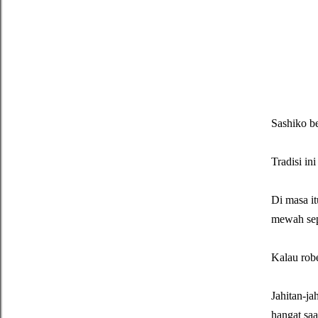
Sashiko be
Tradisi in
Di masa it
mewah sepe
Kalau robe
Jahitan-ja
hangat saa