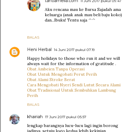
tantiamelia.com
11 Juni 2017 pukul 09.47
Aku rencana mau ke Bursa Sajadah ama
keluarga (anak anak mau beli baju koko)
dan...Ibuku! Tentu saja ^^
BALAS
Heni Herbal
14 Juni 2017 pukul 07.19
Happy holidays to those who run it and we will
always wait for the information of gratitude .
Obat Ambeien Tanpa Operasi
Obat Untuk Mengobati Perut Perih
Obat Alami Stroke Berat
Cara Mengobati Nyeri Sendi Lutut Secara Alami
Obat Tradisional Untuk Sembuhkan Lambung
Perih
BALAS
khairiah
17 Juni 2017 pukul 05.57
lengkap barangnya lucu-lucu lagi ingin borong
jadinya, setuju logo kedua lebih kekinian