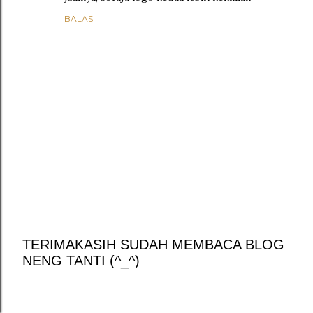
BALAS
TERIMAKASIH SUDAH MEMBACA BLOG
NENG TANTI (^_^)
P
o
s
t