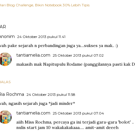
ari Blog Challenge
Bikin Notebook 30% Lebih Tipis
AR
Anonim
24 Oktober 2013 pukul 11.41
wah pake sejarah n perbandingan juga ya....sukses ya mak.. :)
tantiamelia.com
25 Oktober 2013 pukul 07.02
makasih mak Napitupulu Rodame (panggilannya pasti kak 
BALAS
Ria Rochma
24 Oktober 2013 pukul 11.58
wah, ngasih sejarah juga *jadi minder*
tantiamelia.com
25 Oktober 2013 pukul 07.04
aiih Miss Rochma, percaya ga ini terjadi gara-gara 'bolot' .
nulis start jam 10 wakakakakaaa..... amit-amit deeeh