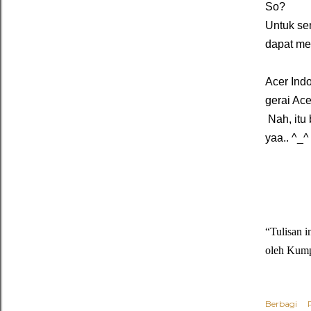
So?
Untuk sem
dapat me
Acer Ind
gerai Ace
Nah, itu 
yaa.. ^_^
“Tulisan i
oleh Kump
Berbagi