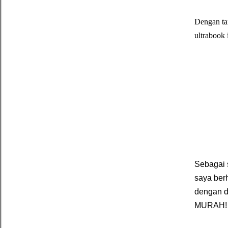
Dengan ta
ultrabook i
Sebagai s
saya ber
dengan da
MURAH