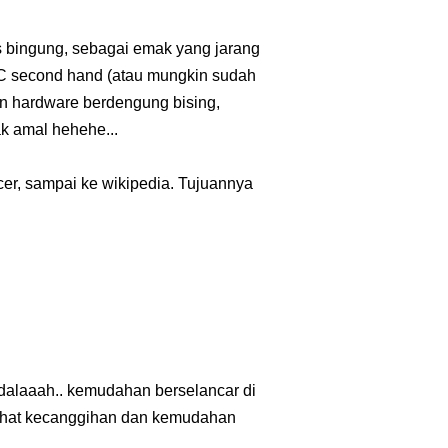
us bingung, sebagai emak yang jarang
PC second hand (atau mungkin sudah
dan hardware berdengung bising,
k amal hehehe...
cer, sampai ke wikipedia. Tujuannya
adalaaah.. kemudahan berselancar di
elihat kecanggihan dan kemudahan