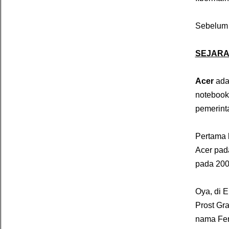
Sebelum b
SEJARA
Acer
adal
notebook,
pemerint
Pertama 
Acer pad
pada 2002
Oya, di 
Prost Gr
nama Fer