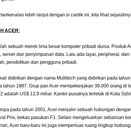
erkenalan lebih lanjut dengan si cantik ini, kita lihat sejarahny
H ACER:
ah sebuah merek lima besar komputer pribadi dunia. Produk Ac
 server dan penyimpanan data. Lalu ada layar, peripheral, dan s
ah, pendidikan dan pengguna pribadi.
kali didirikan dengan nama Multitech yang didirikan pada tah
a tahun 1987. Grup pan Acer mempekerjakan 39.000 orang di l
 adalah US$ 12,9 miliar. Kantor pusatnya terletak di Kota Sijhih
Eropa pada tahun 2001,
Acer menjalin sebuah hubungan dengan 
and Prix, bekas pasukan F1. Selain mengeluarkan sebarisan k
rari, Acer baru-baru ini juga memperluas ruang lingkup hubung