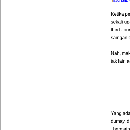
(
#30HariBl
Ketika pe
sekali u
third -fo
saingan d
Nah, maka
tak lain 
Yang ada
dumay, d
..bermai