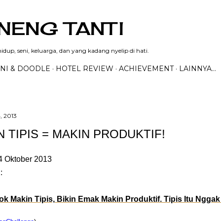
Langsung ke konten utama
NENG TANTI
dup, seni, keluarga, dan yang kadang nyelip di hati.
NI & DOODLE
HOTEL REVIEW
ACHIEVEMENT
LAINNYA…
, 2013
N TIPIS = MAKIN PRODUKTIF!
4 Oktober 2013
:
k Makin Tipis, Bikin Emak Makin Produktif. Tipis Itu Ngga