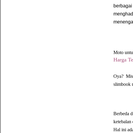
berbagai
menghadi
menengah
Moto untuk
Harga Te
Oya? Misa
slimbook 
Berbeda 
ketebalan 
Hal ini ad