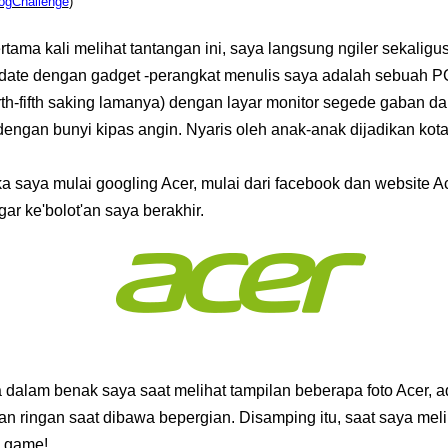
ogChallenge
)
rtama kali melihat tantangan ini, saya langsung ngiler sekalig
pdate dengan gadget -perangkat menulis saya adalah sebuah 
urth-fifth saking lamanya) dengan layar monitor segede gaban 
engan bunyi kipas angin. Nyaris oleh anak-anak dijadikan kota
 saya mulai googling Acer, mulai dari facebook dan website A
agar ke'bolot'an saya berakhir.
 dalam benak saya saat melihat tampilan beberapa foto Acer, 
an ringan saat dibawa bepergian. Disamping itu, saat saya m
n game!