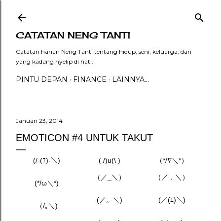
Langsung ke konten utama
CATATAN NENG TANTI
Catatan harian Neng Tanti tentang hidup, seni, keluarga, dan
yang kadang nyelip di hati.
PINTU DEPAN
FINANCE
LAINNYA…
Januari 23, 2014
EMOTICON #4 UNTUK TAKUT
(/-(ｴ)-＼)
( /)u(\ )
（*/∇＼*）
（／_＼）
（／．＼）
(*/ω＼*)
(／。＼)
(／(ｴ)＼)
（/｡＼)