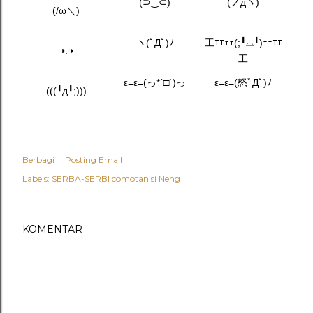
(⊃‿⊂)
(ノдヽ)
(/ω＼)
ヽ(ﾟДﾟ)ﾉ
工ｴｴｪｪ(;╹⌓╹)ｪｪｴｴ
◑.◑
工
ε=ε=(っ*´□`)っ
ε=ε=(怒ﾟДﾟ)ﾉ
(((╹д╹;)))
Berbagi
Posting Email
Labels:
SERBA-SERBI comotan si Neng
KOMENTAR