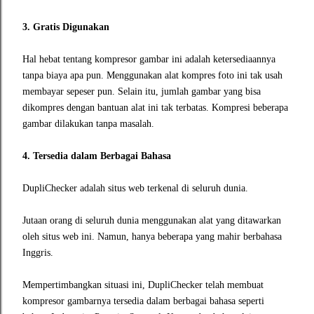
3. Gratis Digunakan
Hal hebat tentang kompresor gambar ini adalah ketersediaannya
tanpa biaya apa pun. Menggunakan alat kompres foto ini tak usah
membayar sepeser pun. Selain itu, jumlah gambar yang bisa
dikompres dengan bantuan alat ini tak terbatas. Kompresi beberapa
gambar dilakukan tanpa masalah.
4. Tersedia dalam Berbagai Bahasa
DupliChecker adalah situs web terkenal di seluruh dunia.
Jutaan orang di seluruh dunia menggunakan alat yang ditawarkan
oleh situs web ini. Namun, hanya beberapa yang mahir berbahasa
Inggris.
Mempertimbangkan situasi ini, DupliChecker telah membuat
kompresor gambarnya tersedia dalam berbagai bahasa seperti