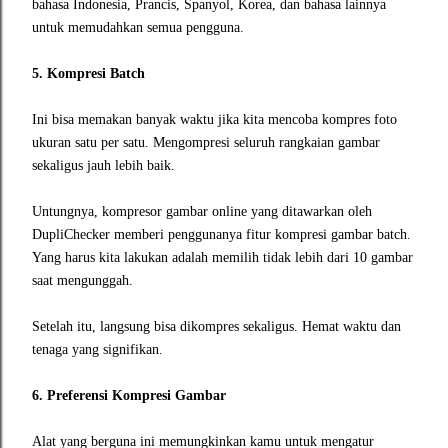
bahasa Indonesia, Prancis, Spanyol, Korea, dan bahasa lainnya
untuk memudahkan semua pengguna.
5. Kompresi Batch
Ini bisa memakan banyak waktu jika kita mencoba kompres foto
ukuran satu per satu. Mengompresi seluruh rangkaian gambar
sekaligus jauh lebih baik.
Untungnya, kompresor gambar online yang ditawarkan oleh
DupliChecker memberi penggunanya fitur kompresi gambar batch.
Yang harus kita lakukan adalah memilih tidak lebih dari 10 gambar
saat mengunggah.
Setelah itu, langsung bisa dikompres sekaligus. Hemat waktu dan
tenaga yang signifikan.
6. Preferensi Kompresi Gambar
Alat yang berguna ini memungkinkan kamu untuk mengatur