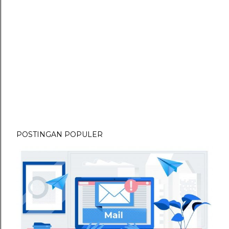
POSTINGAN POPULER